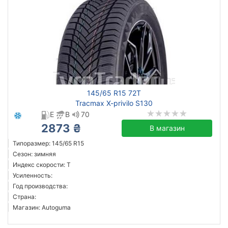
145/65 R15 72T
Tracmax X-privilo S130
E
B
70
2873 ₴
В магазин
Типоразмер: 145/65 R15
Сезон: зимняя
Индекс скорости: T
Усиленность:
Год производства:
Страна:
Магазин: Autoguma