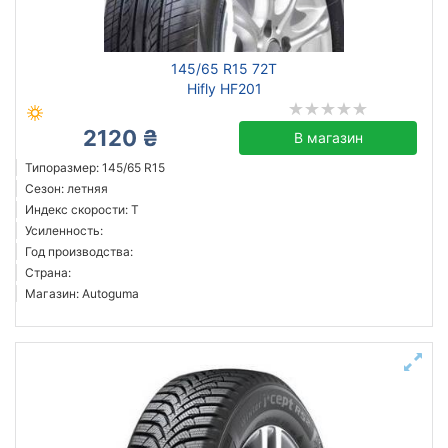
Hankook
145/65 R15 72T
CrossWind
Hifly HF201
Grenlander
2120 ₴
Hifly
В магазин
Kumho
Типоразмер: 145/65 R15
Сезон: летняя
Lanvigator
Индекс скорости: T
LingLong
Усиленность:
Sonix
Год производства:
Страна:
Все бренды
Магазин: Autoguma
Тип транспортного средства
внедорожник
легковой
Усиленная шина