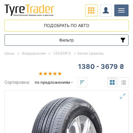
Нави
ПОДОБРАТЬ ПО АВТО
Фильтр
Диапазон цен
Шины
Внедорожник
145/65R15
Белая Церковь
от
до
1380 - 3679 ₴
Подбор по параметрам
Сортировка:
145
65
15
Сезон