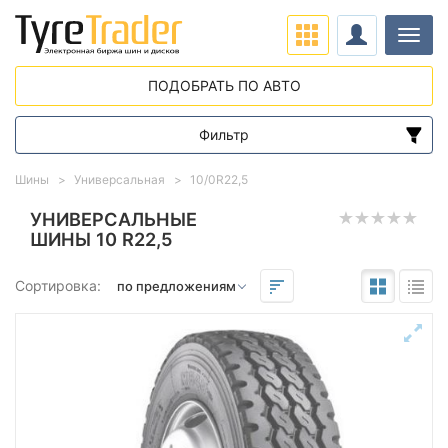
Нави
ПОДОБРАТЬ ПО АВТО
Фильтр
Диапазон цен
Шины
Универсальная
10/0R22,5
от
до
УНИВЕРСАЛЬНЫЕ
ШИНЫ 10 R22,5
Подбор по параметрам
Сортировка:
Сезон