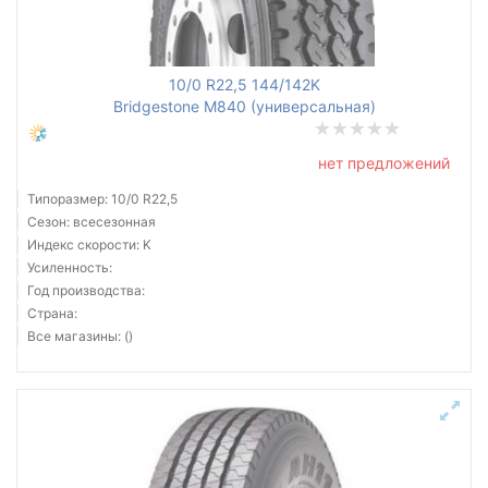
Все бренды
10/0 R22,5 144/142K
Тип транспортного средства
Bridgestone M840 (универсальная)
рулевая
нет предложений
Усиленная шина
Типоразмер: 10/0 R22,5
Сезон: всесезонная
Индекс скорости: K
Усиленность:
Год производства:
Сбросить
Подобрать
Страна:
Все магазины: ()