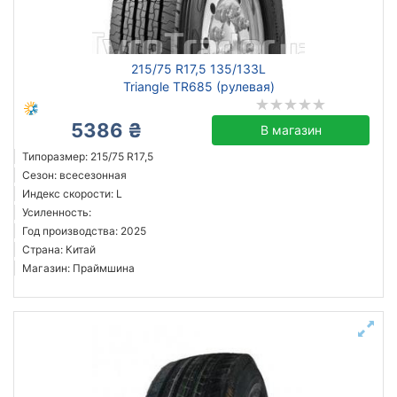
Triangle
215/75 R17,5 135/133L
Petlas
Triangle TR685 (рулевая)
Powertrac
Sonix
5386 ₴
В магазин
Все бренды
Типоразмер: 215/75 R17,5
Сезон: всесезонная
Тип транспортного средства
Индекс скорости: L
ведущая
Усиленность:
Год производства: 2025
внедорожник
Страна: Китай
легковой
Магазин: Праймшина
микроавтобус
рулевая
универсальная
Усиленная шина