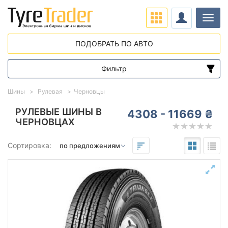
Нави
ПОДОБРАТЬ ПО АВТО
Фильтр
Диапазон цен
Шины
Рулевая
Черновцы
от
до
РУЛЕВЫЕ ШИНЫ В
4308 - 11669 ₴
ЧЕРНОВЦАХ
Подбор по параметрам
Сортировка:
Сезон