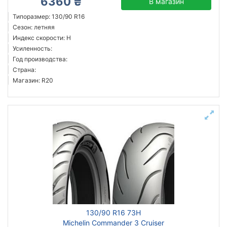
6360 ₴
В магазин
Типоразмер: 130/90 R16
Сезон: летняя
Индекс скорости: H
Усиленность:
Год производства:
Страна:
Магазин: R20
130/90 R16 73H
Michelin Commander 3 Cruiser