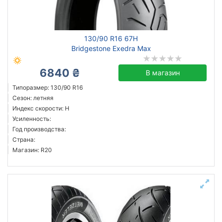
Michelin
130/90 R16 67H
Bridgestone
Bridgestone Exedra Max
Pirelli
Metzeler
6840 ₴
В магазин
Shinko
Типоразмер: 130/90 R16
Все бренды
Сезон: летняя
Индекс скорости: H
Тип транспортного средства
Усиленность:
Год производства:
мото
Страна:
Магазин: R20
Усиленная шина
Сбросить
Подобрать