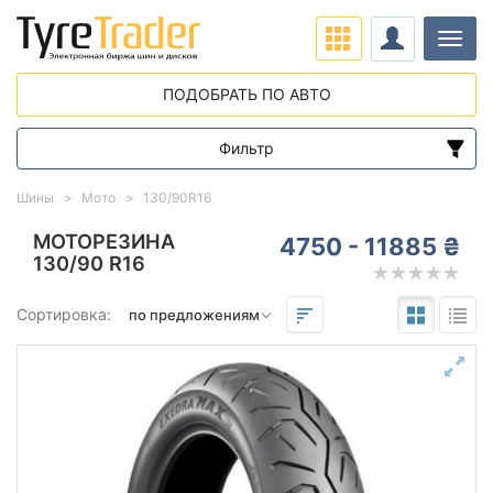
Нави
ПОДОБРАТЬ ПО АВТО
Фильтр
Диапазон цен
Шины
Мото
130/90R16
от
до
МОТОРЕЗИНА
4750 - 11885 ₴
130/90 R16
Подбор по параметрам
Сортировка:
130
90
16
Сезон