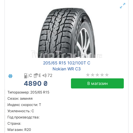
205/65 R15 102/100T C
Nokian WR C3
C
E
72
4890 ₴
В магазин
Типоразмер: 205/65 R15
Сезон: зимняя
Индекс скорости: T
Усиленность: C
Год производства:
Страна:
Магазин: R20