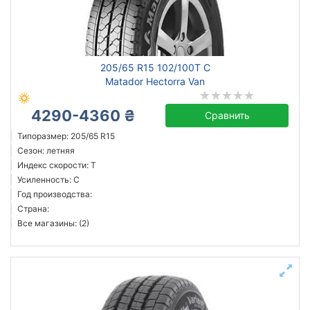
Triangle
Hankook
205/65 R15 102/100T C
Arivo
Matador Hectorra Van
Dynamo
4290-4360 ₴
Goodride
Сравнить
Habilead
Типоразмер: 205/65 R15
Сезон: летняя
Kapsen
Индекс скорости: T
Kenda
Усиленность: C
Все бренды
Год производства:
Страна:
Тип транспортного средства
Все магазины: (2)
легковой
микроавтобус
Усиленная шина