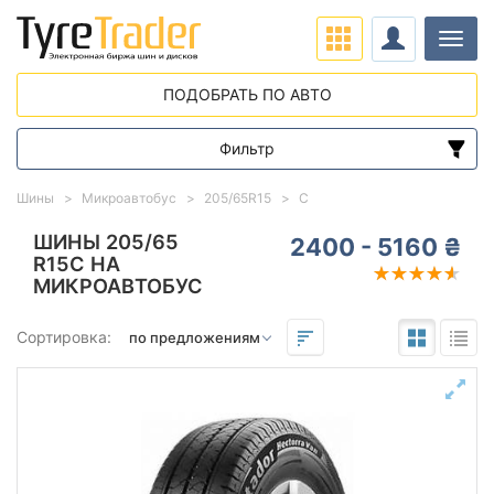
Нави
ПОДОБРАТЬ ПО АВТО
Фильтр
Диапазон цен
Шины
Микроавтобус
205/65R15
C
от
до
ШИНЫ 205/65
2400 - 5160 ₴
R15C НА
МИКРОАВТОБУС
Подбор по параметрам
Сортировка:
205
65
15
Сезон