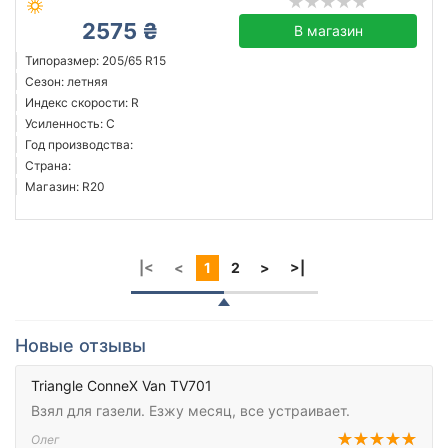
2575 ₴
В магазин
Типоразмер: 205/65 R15
Сезон: летняя
Индекс скорости: R
Усиленность: C
Год производства:
Страна:
Магазин: R20
|<
<
1
2
>
>|
Новые отзывы
Triangle ConneX Van TV701
Взял для газели. Езжу месяц, все устраивает.
Олег