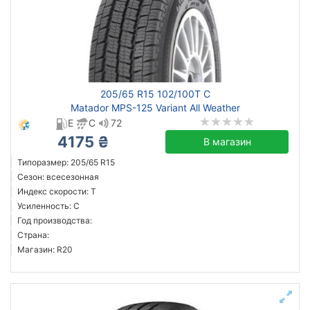
C
Reinforced
205/65 R15 102/100T C
Сбросить
Подобрать
Matador MPS-125 Variant All Weather
E
C
72
4175 ₴
В магазин
Типоразмер: 205/65 R15
Сезон: всесезонная
Индекс скорости: T
Усиленность: C
Год производства:
Страна:
Магазин: R20