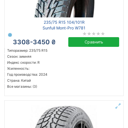
всесезонная
зимняя нешип
зимняя шип
235/75 R15 104/101R
летняя
Sunfull Mont-Pro W781
3308-3450 ₴
Сравнить
Triangle
Типоразмер: 235/75 R15
Сезон: зимняя
Hankook
Индекс скорости: R
Sailun
Усиленность:
Bridgestone
Год производства: 2024
Страна: Китай
CST
Все магазины: (3)
Doublestar
Durun
Firemax
Все бренды
Тип транспортного средства