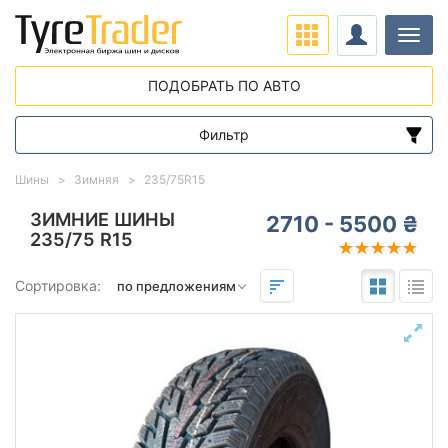
Нави
ПОДОБРАТЬ ПО АВТО
Фильтр
Диапазон цен
Шины
Зимняя
235/75R15
от
до
ЗИМНИЕ ШИНЫ
2710 - 5500 ₴
235/75 R15
Подбор по параметрам
Сортировка:
235
75
15
Сезон