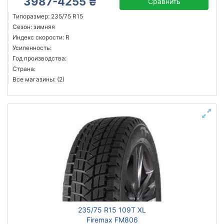
3987-4255 ₴
Сравнить
Типоразмер: 235/75 R15
Сезон: зимняя
Индекс скорости: R
Усиленность:
Год производства:
Страна:
Все магазины: (2)
235/75 R15 109T XL
Firemax FM806