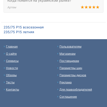
Когда появятся на украинском рынке?
Артем
235/75 Р15 всесезонная
235/75 Р15 летняя
Главная
Пользователям
О сайте
Магазинам
Сервисы
Поставщикам
Новости
Параметры шин
Обзоры
Параметры дисков
Тесты
Реклама
Контакты
Для правообладателей
Соглашение