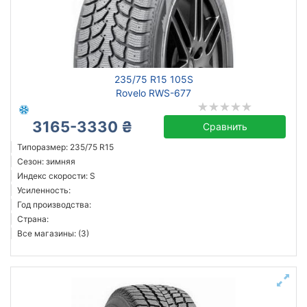
Усиленная шина
Год производства
Страна производства
235/75 R15 105S
Rovelo RWS-677
3165-3330 ₴
Сравнить
Сбросить
Подобрать
Типоразмер: 235/75 R15
Сезон: зимняя
Индекс скорости: S
Усиленность:
Год производства:
Страна:
Все магазины: (3)