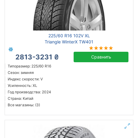
Усиленная шина
Год производства
Страна производства
225/60 R16 102V XL
Triangle WinterX TW401
2813-3231 ₴
Сравнить
Сбросить
Подобрать
Типоразмер: 225/60 R16
Сезон: зимняя
Индекс скорости: V
Усиленность: XL
Год производства: 2024
Страна: Китай
Все магазины: (3)