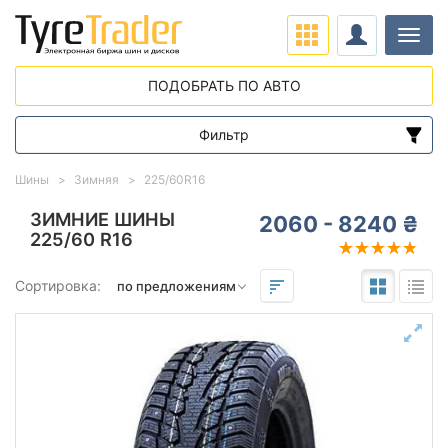
Нави
ПОДОБРАТЬ ПО АВТО
Фильтр
Диапазон цен
Шины
Зимняя
225/60R16
от
до
ЗИМНИЕ ШИНЫ
2060 - 8240 ₴
225/60 R16
Подбор по параметрам
Сортировка:
225
60
16
Сезон