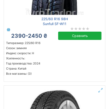
всесезонная
зимняя нешип
зимняя шип
225/60 R16 98H
летняя
Sunfull SF-W11
2390-2450 ₴
Сравнить
Continental
Типоразмер: 225/60 R16
Сезон: зимняя
Triangle
Индекс скорости: H
Hankook
Усиленность:
Sailun
Год производства: 2024
Страна: Китай
Goodyear
Все магазины: (3)
Barum
Falken
Goodride
Все бренды
Тип транспортного средства