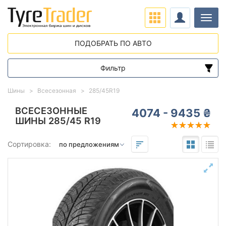
Нави
ПОДОБРАТЬ ПО АВТО
Фильтр
Диапазон цен
Шины
Всесезонная
285/45R19
от
до
ВСЕСЕЗОННЫЕ
4074 - 9435 ₴
ШИНЫ 285/45 R19
Подбор по параметрам
Сортировка:
285
45
19
Сезон