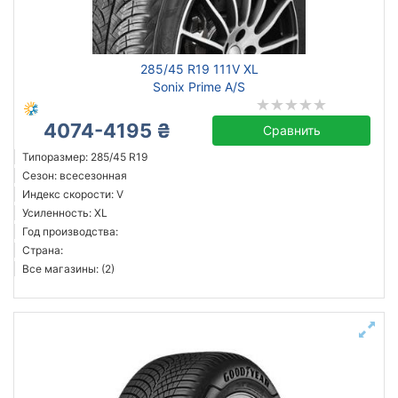
всесезонная
зимняя нешип
летняя
285/45 R19 111V XL
Sonix Prime A/S
4074-4195 ₴
Сравнить
Goodyear
Sonix
Типоразмер: 285/45 R19
Сезон: всесезонная
Все бренды
Индекс скорости: V
Усиленность: XL
Тип транспортного средства
Год производства:
Усиленная шина
Страна:
Все магазины: (2)
Сбросить
Подобрать