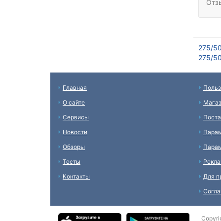
Отз
275/5
275/50
Главная
Польз
О сайте
Мага
Сервисы
Пост
Новости
Пара
Обзоры
Парам
Тесты
Рекл
Контакты
Для п
Согл
Copyri