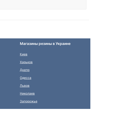
Магазины резины в Украине
Киев
Харьков
Днепр
Одесса
Львов
Николаев
Запорожье