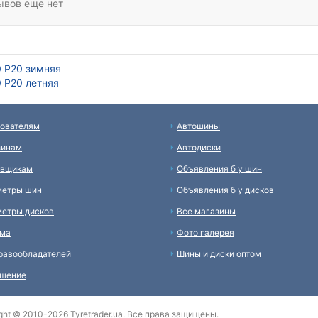
ывов еще нет
0 Р20 зимняя
 Р20 летняя
ователям
Автошины
зинам
Автодиски
авщикам
Объявления б у шин
метры шин
Объявления б у дисков
етры дисков
Все магазины
ама
Фото галерея
равообладателей
Шины и диски оптом
ашение
ght © 2010-2026 Tyretrader.ua. Все права защищены.