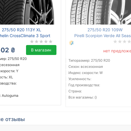
275/50 R20 113Y XL
275/50 R20 109W
helin CrossClimate 3 Sport
Pirelli Scorpion Verde All Sea
602 ₴
В магазин
нет предлож
мер: 275/50 R20
Типоразмер: 275/50 R20
всесезонная
Сезон: всесезонная
корости: Y
Индекс скорости: W
ость: XL
Усиленность:
зводства:
Год производства:
Страна:
: Autoguma
Все магазины: ()
е отзывы