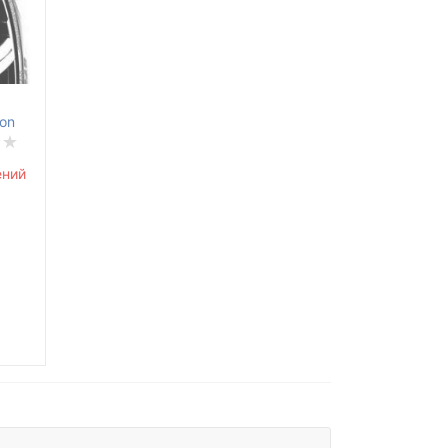
son
ений