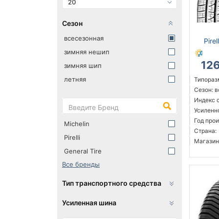
20
Сезон
всесезонная
Pire
зимняя нешип
12
зимняя шип
летняя
Типораз
Сезон: 
Индекс 
Усиленн
Год прои
Michelin
Страна:
Pirelli
Магазин
General Tire
Все бренды
Тип транспортного средства
Усиленная шина