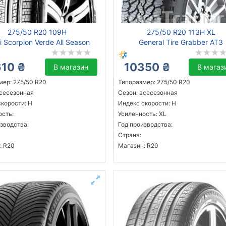
275/50 R20 109H
275/50 R20 113H XL
lli Scorpion Verde All Season
General Tire Grabber AT3
610 ₴
10350 ₴
В магазин
В магаз
мер: 275/50 R20
Типоразмер: 275/50 R20
всесезонная
Сезон: всесезонная
скорости: H
Индекс скорости: H
ость:
Усиленность: XL
зводства:
Год производства:
Страна:
: R20
Магазин: R20