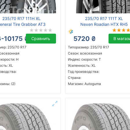
235/70 R17 111H XL
235/70 R17 111T XL
eneral Tire Grabber AT3
Nexen Roadian HTX RH5
-10175 ₴
5720 ₴
Сравнить
В магаз
мер: 235/70 R17
Типоразмер: 235/70 R17
всесезонная
Сезон: всесезонная
скорости: H
Индекс скорости: T
ость: XL
Усиленность: XL
зводства:
Год производства:
Страна:
зины: (2)
Магазин: Autoguma