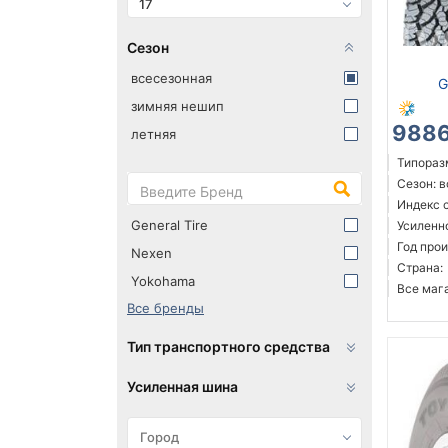
17
Сезон
всесезонная
G
зимняя нешип
9886
летняя
Типораз
Сезон: 
Индекс 
General Tire
Усиленн
Год прои
Nexen
Страна:
Yokohama
Все мага
Все бренды
Тип транспортного средства
Усиленная шина