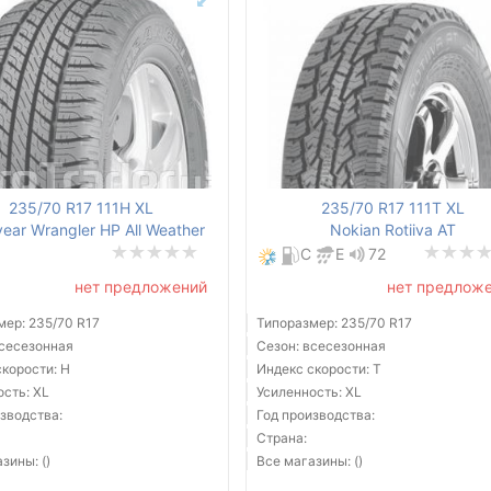
235/70 R17 111H XL
235/70 R17 111T XL
ear Wrangler HP All Weather
Nokian Rotiiva AT
C
E
72
нет предложений
нет предлож
мер: 235/70 R17
Типоразмер: 235/70 R17
всесезонная
Сезон: всесезонная
скорости: H
Индекс скорости: T
ость: XL
Усиленность: XL
зводства:
Год производства:
Страна:
зины: ()
Все магазины: ()