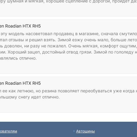
ру шумная и мягкая, хорошее сцепление с дорогой, пройдет да
en Roadian HTX RH5
эту модель насоветовал продавец в магазине, сначала смутило 
итал отзывы и решил взять. Зимой езжу очень мало, больше лет
нь доволен, ни разу не пожалел. Очень мягкая, комфорт ощутим
ии. Хороший зацеп, достойный отвод грязи. Зимой по гололеду 
влялись отлично.
en Roadian HTX RH5
 ее как летнюю, но резина позволяет переобуваться уже когда 
льшому снегу идет отлично.
ователям
Автошины