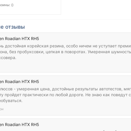
зины: ()
е отзывы
en Roadian HTX RH5
нь достойная корейская резина, особо ничем не уступает прем
она, без пробуксовки, цепкая в поворотах. Умеренная шумност
ссовера.
en Roadian HTX RH5
люсов - умеренная цена, достойные результаты автотестов, мяг
ту пройдет практически по любой дороге. Не знаю как поведут 
еобуваться.
он
en Roadian HTX RH5