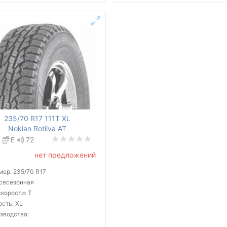
235/70 R17 111T XL
Nokian Rotiiva AT
E
72
нет предложений
мер: 235/70 R17
всесезонная
корости: T
ость: XL
зводства: