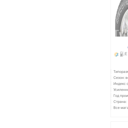
E
Типораз
Сезон: 
Индекс с
Усиленн
Год прои
Страна:
Все мага