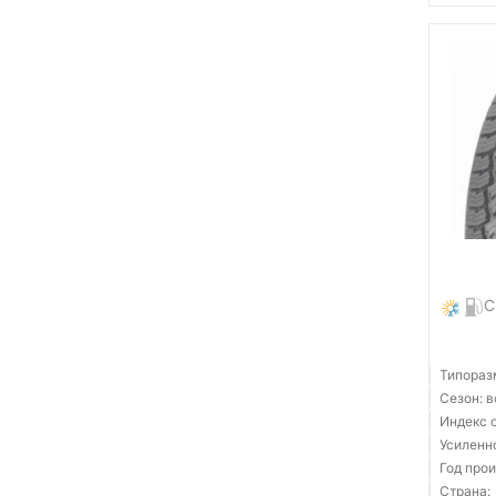
C
Типораз
Сезон: 
Индекс с
Усиленн
Год прои
Страна: