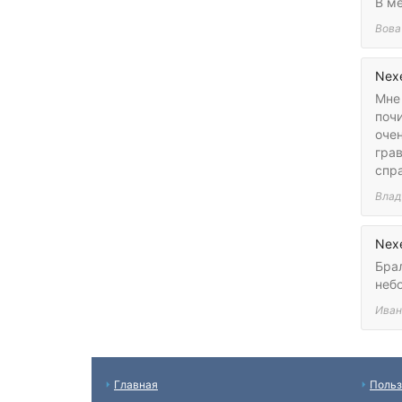
В ме
Вова
Nex
Мне 
поч
оче
грав
спра
Влад
Nex
Брал
небо
Иван
Главная
Польз