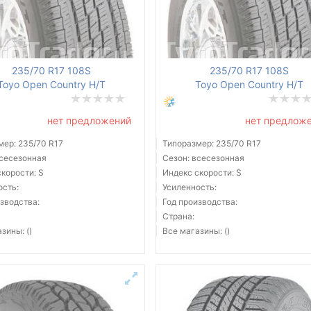
235/70 R17 108S
235/70 R17 108S
Toyo Open Country H/T
Toyo Open Country H/T
нет предложений
нет предлож
мер: 235/70 R17
Типоразмер: 235/70 R17
всесезонная
Сезон: всесезонная
корости: S
Индекс скорости: S
ость:
Усиленность:
зводства:
Год производства:
Страна:
зины: ()
Все магазины: ()