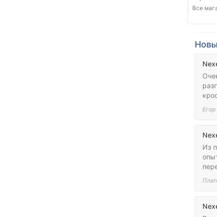
Все мага
Новы
Nex
Оче
разг
кро
Егор
Nex
Из п
опы
пер
Плат
Nex