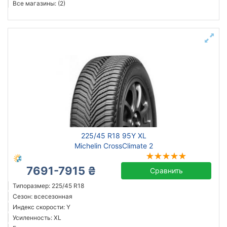
Все магазины: (2)
225/45 R18 95Y XL
Michelin CrossClimate 2
7691-7915 ₴
Сравнить
Типоразмер: 225/45 R18
Сезон: всесезонная
Индекс скорости: Y
Усиленность: XL