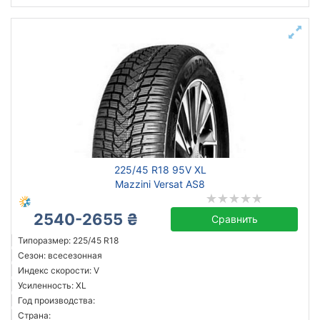
225/45 R18 95V XL
Mazzini Versat AS8
2540-2655 ₴
Сравнить
Типоразмер: 225/45 R18
Сезон: всесезонная
Индекс скорости: V
Усиленность: XL
Год производства:
Страна: