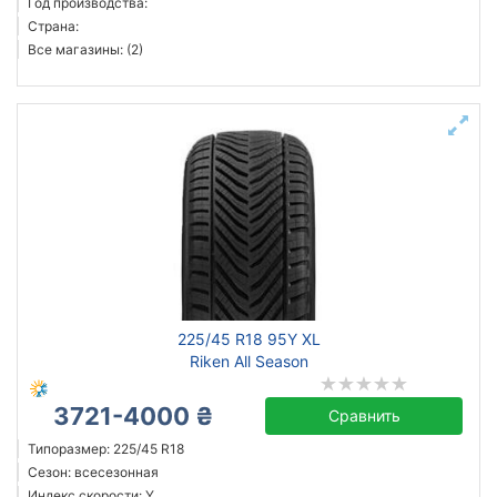
Год производства:
Страна:
Все магазины: (2)
225/45 R18 95Y XL
Riken All Season
3721-4000 ₴
Сравнить
Типоразмер: 225/45 R18
Сезон: всесезонная
Индекс скорости: Y