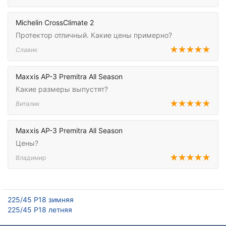
Michelin CrossClimate 2
Протектор отличный. Какие цены примерно?
Славик
Maxxis AP-3 Premitra All Season
Какие размеры выпустят?
Виталик
Maxxis AP-3 Premitra All Season
Цены?
Владимир
225/45 Р18 зимняя
225/45 Р18 летняя