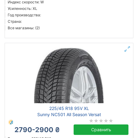
Индекс скорости: W
Усиленность: XL
Год производства:
Страна:
Все магазины: (2)
225/45 R18 95V XL
Sunny NC501 All Season Versat
2790-2900 ₴
Сравнить