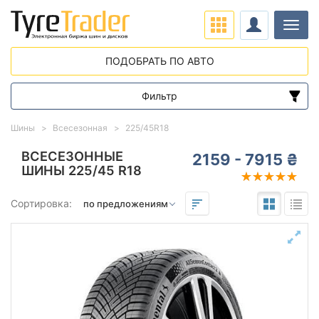
Нави
ПОДОБРАТЬ ПО АВТО
Фильтр
Диапазон цен
Шины
Всесезонная
225/45R18
от
до
ВСЕСЕЗОННЫЕ
2159 - 7915 ₴
ШИНЫ 225/45 R18
Подбор по параметрам
Сортировка:
225
45
18
Сезон