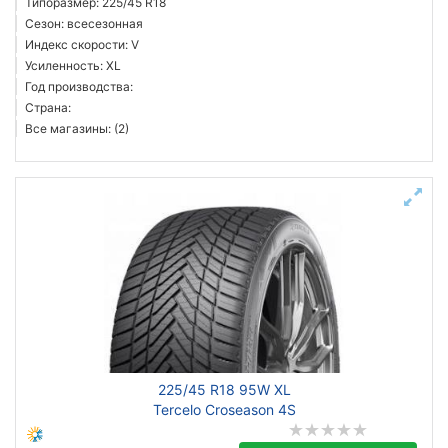
Типоразмер: 225/45 R18
Сезон: всесезонная
Индекс скорости: V
Усиленность: XL
Год производства:
Страна:
Все магазины: (2)
225/45 R18 95W XL
Tercelo Croseason 4S