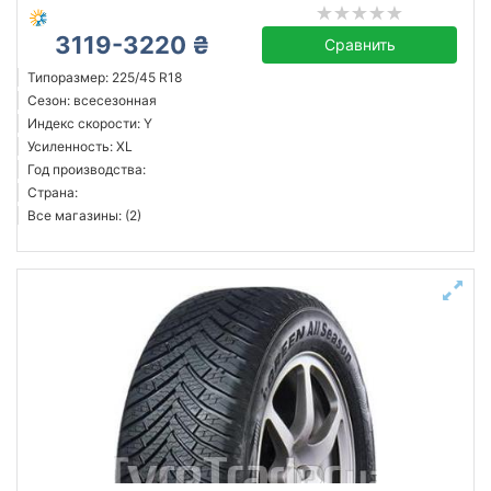
3119-3220 ₴
Сравнить
Типоразмер: 225/45 R18
Сезон: всесезонная
Индекс скорости: Y
Усиленность: XL
Год производства:
Страна:
Все магазины: (2)