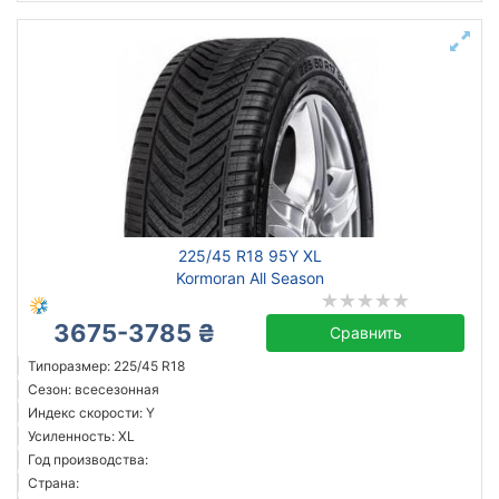
225/45 R18 95Y XL
Kormoran All Season
3675-3785 ₴
Сравнить
Типоразмер: 225/45 R18
Сезон: всесезонная
Индекс скорости: Y
Усиленность: XL
Год производства:
Страна: