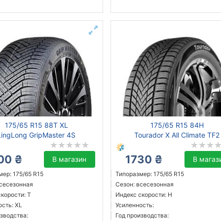
175/65 R15 88T XL
175/65 R15 84H
LingLong GripMaster 4S
Tourador X All Climate TF2
00 ₴
1730 ₴
В магазин
В магаз
ер: 175/65 R15
Типоразмер: 175/65 R15
всесезонная
Сезон: всесезонная
корости: T
Индекс скорости: H
ость: XL
Усиленность:
зводства:
Год производства: