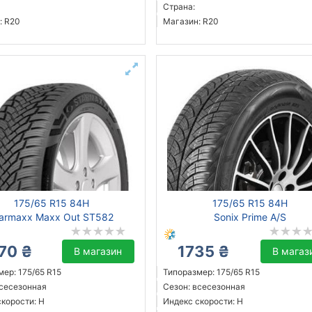
Страна:
: R20
Магазин: R20
175/65 R15 84H
175/65 R15 84H
tarmaxx Maxx Out ST582
Sonix Prime A/S
70 ₴
1735 ₴
В магазин
В магаз
ер: 175/65 R15
Типоразмер: 175/65 R15
всесезонная
Сезон: всесезонная
скорости: H
Индекс скорости: H