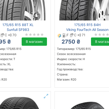
175/65 R15 88T XL
175/65 R15 84H
Sunfull SF983
Viking FourTech All Season
C
70
F
C
71
95 ₴
2750 ₴
В магазин
В магаз
ер: 175/65 R15
Типоразмер: 175/65 R15
всесезонная
Сезон: всесезонная
корости: T
Индекс скорости: H
ость: XL
Усиленность:
зводства:
Год производства:
Страна:
: R20
Магазин: R20