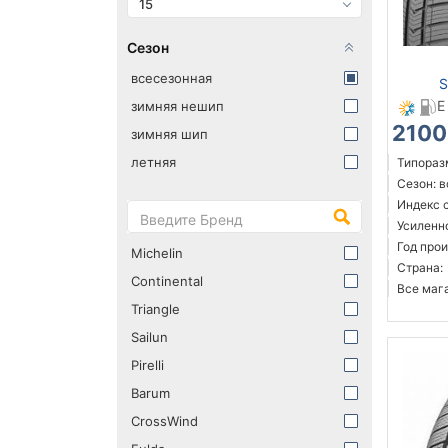
15
Сезон
всесезонная
S
E
зимняя нешип
2100
зимняя шип
летняя
Типоразм
Сезон: 
Индекс 
Усиленн
Год прои
Michelin
Страна:
Continental
Все мага
Triangle
Sailun
Pirelli
Barum
CrossWind