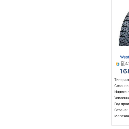
West
C
16
Типоразм
Сезон: 
Индекс 
Усиленн
Год прои
Страна:
Магазин