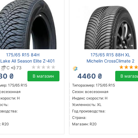
175/65 R15 84H
175/65 R15 88H XL
Lake All Season Elite Z-401
Michelin CrossClimate 2
C
73
80 ₴
4460 ₴
В магазин
В магаз
ер: 175/65 R15
Типоразмер: 175/65 R15
всесезонная
Сезон: всесезонная
скорости: H
Индекс скорости: H
ость:
Усиленность: XL
зводства:
Год производства:
Страна:
: R20
Магазин: R20