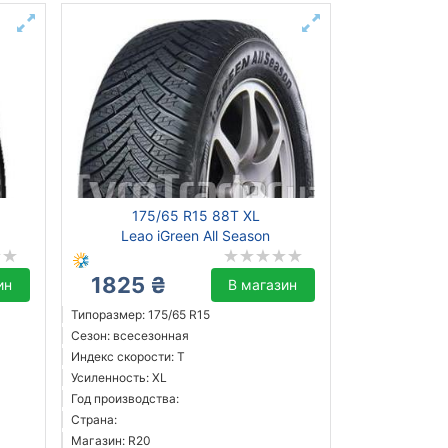
175/65 R15 88T XL
Leao iGreen All Season
1825 ₴
ин
В магазин
Типоразмер: 175/65 R15
Сезон: всесезонная
Индекс скорости: T
Усиленность: XL
Год производства:
Страна:
Магазин: R20