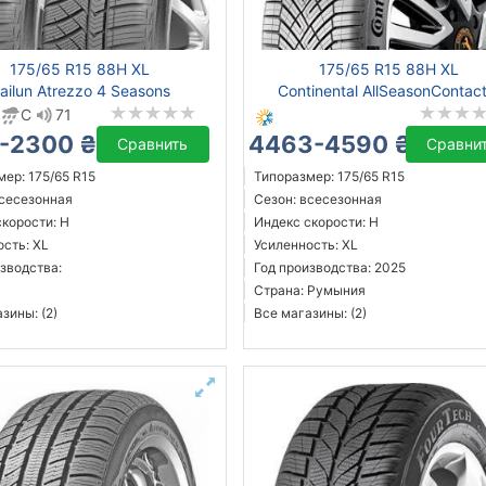
175/65 R15 88H XL
175/65 R15 88H XL
ailun Atrezzo 4 Seasons
Continental AllSeasonContact
C
71
-2300 ₴
4463-4590 ₴
Сравнить
Сравни
ер: 175/65 R15
Типоразмер: 175/65 R15
всесезонная
Сезон: всесезонная
скорости: H
Индекс скорости: H
ость: XL
Усиленность: XL
зводства:
Год производства: 2025
Страна: Румыния
зины: (2)
Все магазины: (2)