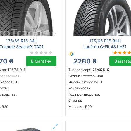
175/65 R15 84H
175/65 R15 84H
Triangle SeasonX TA01
Laufenn G-Fit 4S LH71
70 ₴
2280 ₴
В магазин
В магаз
ер: 175/65 R15
Типоразмер: 175/65 R15
всесезонная
Сезон: всесезонная
скорости: H
Индекс скорости: H
ость:
Усиленность:
зводства:
Год производства:
Страна:
: R20
Магазин: R20