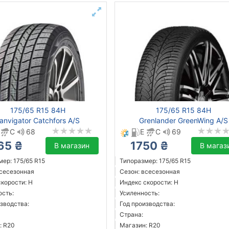
175/65 R15 84H
175/65 R15 84H
anvigator Catchfors A/S
Grenlander GreenWing A/S
C
68
E
C
69
65 ₴
1750 ₴
В магазин
В магаз
ер: 175/65 R15
Типоразмер: 175/65 R15
всесезонная
Сезон: всесезонная
скорости: H
Индекс скорости: H
ость:
Усиленность:
зводства:
Год производства:
Страна:
: R20
Магазин: R20