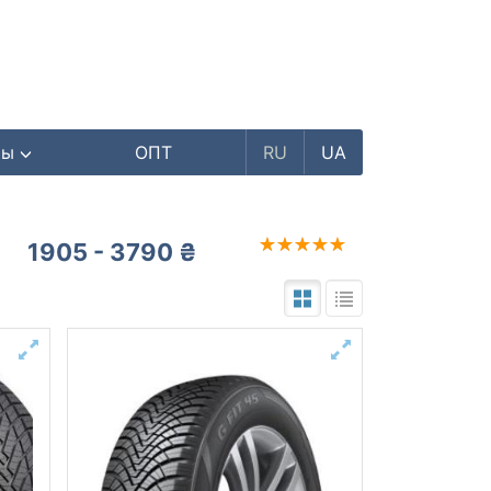
ры
ОПТ
RU
UA
1905 - 3790 ₴