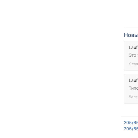
Новы
Lauf
Это
Слав
Lauf
Тип
Вале
205/6
205/65