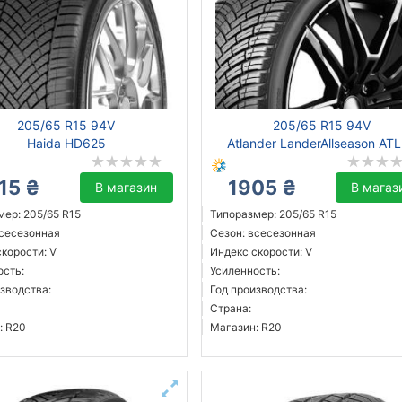
205/65 R15 94V
205/65 R15 94V
Haida HD625
Atlander LanderAllseason AT
15 ₴
1905 ₴
В магазин
В магаз
мер: 205/65 R15
Типоразмер: 205/65 R15
всесезонная
Сезон: всесезонная
корости: V
Индекс скорости: V
ость:
Усиленность:
зводства:
Год производства:
Страна:
: R20
Магазин: R20