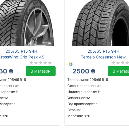
205/65 R15 94H
205/65 R15 94H
CrossWind Grip Peak 4S
Tercelo Croseason New
50 ₴
2500 ₴
В магазин
В магаз
мер: 205/65 R15
Типоразмер: 205/65 R15
всесезонная
Сезон: всесезонная
скорости: H
Индекс скорости: H
ость:
Усиленность:
зводства:
Год производства:
Страна:
: R20
Магазин: R20