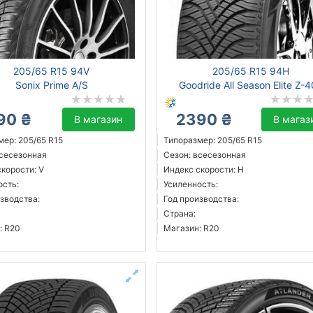
205/65 R15 94V
205/65 R15 94H
Sonix Prime A/S
Goodride All Season Elite Z-
90 ₴
2390 ₴
В магазин
В магаз
мер: 205/65 R15
Типоразмер: 205/65 R15
всесезонная
Сезон: всесезонная
корости: V
Индекс скорости: H
ость:
Усиленность:
зводства:
Год производства:
Страна:
: R20
Магазин: R20