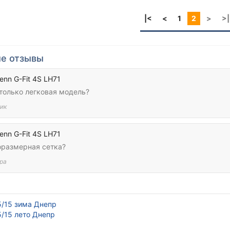
|<
<
1
2
>
>|
е отзывы
enn G-Fit 4S LH71
 только легковая модель?
ик
enn G-Fit 4S LH71
оразмерная сетка?
ра
5/15 зима Днепр
/15 лето Днепр