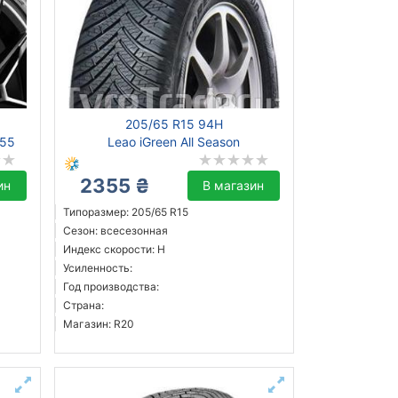
205/65 R15 94H
L55
Leao iGreen All Season
2355 ₴
ин
В магазин
Типоразмер: 205/65 R15
Сезон: всесезонная
Индекс скорости: H
Усиленность:
Год производства:
Страна:
Магазин: R20