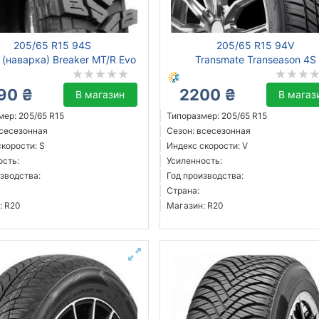
205/65 R15 94S
205/65 R15 94V
s (наварка) Breaker MT/R Evo
Transmate Transeason 4S
90 ₴
2200 ₴
В магазин
В магаз
мер: 205/65 R15
Типоразмер: 205/65 R15
всесезонная
Сезон: всесезонная
корости: S
Индекс скорости: V
ость:
Усиленность:
зводства:
Год производства:
Страна:
: R20
Магазин: R20