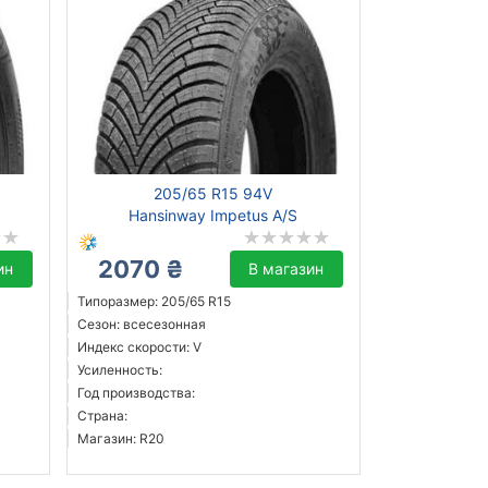
205/65 R15 94V
Hansinway Impetus A/S
2070 ₴
ин
В магазин
Типоразмер: 205/65 R15
Сезон: всесезонная
Индекс скорости: V
Усиленность:
Год производства:
Страна:
Магазин: R20