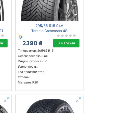
205/65 R15 94V
401
Tercelo Croseason 4S
2390 ₴
ин
В магазин
Типоразмер: 205/65 R15
Сезон: всесезонная
Индекс скорости: V
Усиленность:
Год производства:
Страна:
Магазин: R20