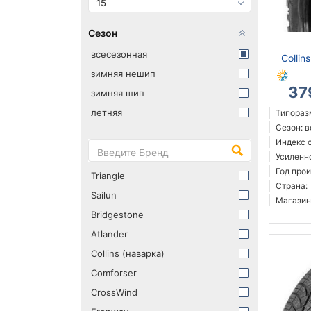
15
Сезон
всесезонная
Collin
зимняя нешип
37
зимняя шип
летняя
Типораз
Сезон: 
Индекс с
Усиленн
Год прои
Triangle
Страна:
Sailun
Магазин
Bridgestone
Atlander
Collins (наварка)
Comforser
CrossWind