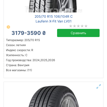
всесезонная
зимняя нешип
зимняя шип
205/70 R15 106/104R C
летняя
Laufenn X-Fit Van LV01
3179-3590 ₴
Сравнить
Типоразмер: 205/70 R15
Michelin
Сезон: летняя
Continental
Индекс скорости: R
Усиленность: C
Triangle
Год производства: 2024,2025,2026
Hankook
Страна: Венгрия
Sailun
Все магазины: (11)
Goodyear
Bridgestone
Pirelli
Все бренды
Тип транспортного средства