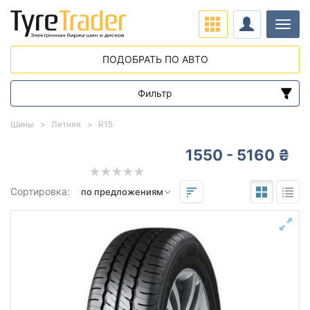
Нави
ПОДОБРАТЬ ПО АВТО
Фильтр
Диапазон цен
Шины
Летняя
R15
от
до
1550 - 5160 ₴
Подбор по параметрам
Сортировка:
15
Сезон