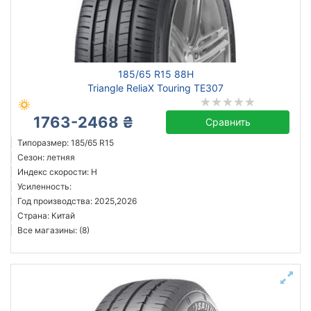
Усиленная шина
Год производства
185/65 R15 88H
Страна производства
Triangle ReliaX Touring TE307
1763-2468 ₴
Сравнить
Типоразмер: 185/65 R15
Сбросить
Подобрать
Сезон: летняя
Индекс скорости: H
Усиленность:
Год производства: 2025,2026
Страна: Китай
Все магазины: (8)