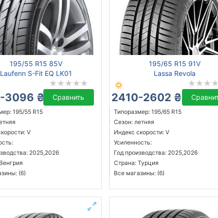
195/55 R15 85V
195/65 R15 91V
Laufenn S-Fit EQ LK01
Lassa Revola
-3096 ₴
2410-2602 ₴
Сравнить
Сравни
ер: 195/55 R15
Типоразмер: 195/65 R15
летняя
Сезон: летняя
корости: V
Индекс скорости: V
ость:
Усиленность:
зводства: 2025,2026
Год производства: 2025,2026
 Венгрия
Страна: Турция
зины: (6)
Все магазины: (6)