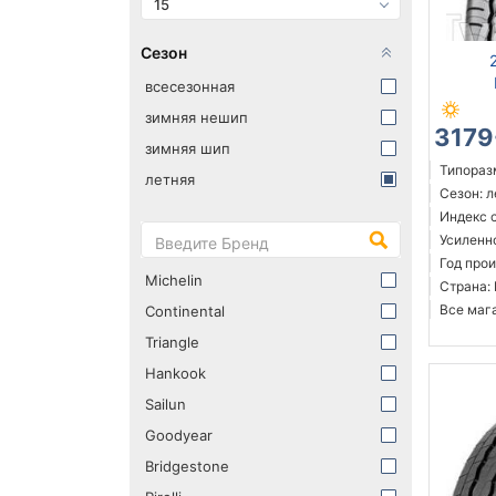
15
Сезон
всесезонная
зимняя нешип
3179
зимняя шип
Типораз
летняя
Сезон: 
Индекс с
Усиленн
Год про
Michelin
Страна:
Все мага
Continental
Triangle
Hankook
Sailun
Goodyear
Bridgestone