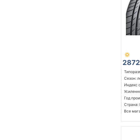
2872
Типоразм
Сезон: 
Индекс с
Усиленн
Год прои
Страна:
Все мага