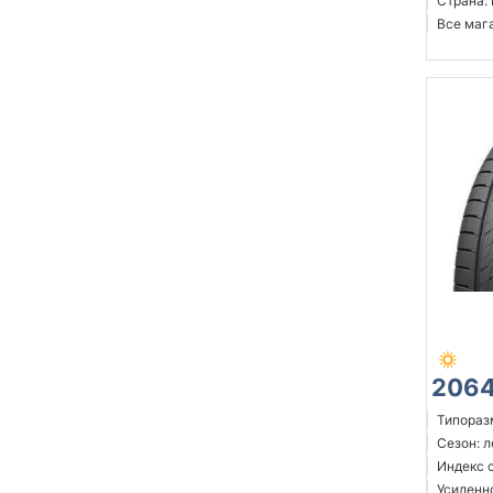
Страна:
Все мага
2064
Типоразм
Сезон: 
Индекс 
Усиленн