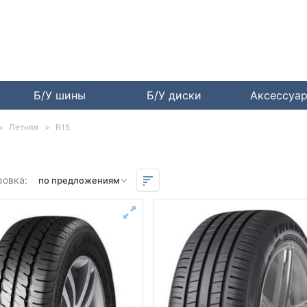
Б/У шины
Б/У диски
Аксессуа
Летняя
R15
ровка: