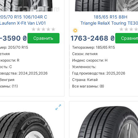
205/70 R15 106/104R C
185/65 R15 88H
Laufenn X-Fit Van LV01
Triangle ReliaX Touring TE3
-3590 ₴
1763-2468 ₴
Сравнить
Сравни
мер: 205/70 R15
Типоразмер: 185/65 R15
летняя
Сезон: летняя
корости: R
Индекс скорости: H
ость: C
Усиленность:
изводства: 2024,2025,2026
Год производства: 2025,2026
 Венгрия
Страна: Китай
зины: (11)
Все магазины: (8)