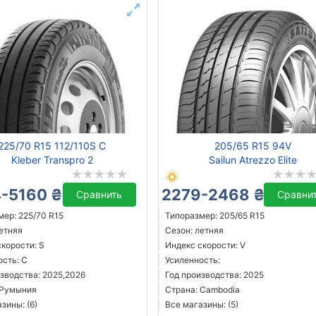
225/70 R15 112/110S C
205/65 R15 94V
Kleber Transpro 2
Sailun Atrezzo Elite
-5160 ₴
2279-2468 ₴
Сравнить
Сравни
мер: 225/70 R15
Типоразмер: 205/65 R15
летняя
Сезон: летняя
корости: S
Индекс скорости: V
ость: C
Усиленность:
зводства: 2025,2026
Год производства: 2025
 Румыния
Страна: Cambodia
зины: (6)
Все магазины: (5)