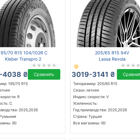
195/70 R15 104/102R C
205/65 R15 94V
Kleber Transpro 2
Lassa Revola
-4038 ₴
3019-3141 ₴
Сравнить
Сравни
ер: 195/70 R15
Типоразмер: 205/65 R15
летняя
Сезон: летняя
корости: R
Индекс скорости: V
ость: C
Усиленность:
зводства: 2025,2026
Год производства: 2025,2026
 Румыния
Страна: Турция
зины: (6)
Все магазины: (6)