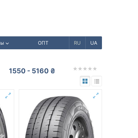
ры
ОПТ
RU
UA
1550 - 5160 ₴