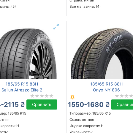
 Китай
Страна: Китай
зины: (5)
Все магазины: (4)
185/65 R15 88H
185/65 R15 88H
Sailun Atrezzo Elite 2
Onyx NY-806
-2115 ₴
1550-1680 ₴
Сравнить
Сравни
ер: 185/65 R15
Типоразмер: 185/65 R15
летняя
Сезон: летняя
скорости: H
Индекс скорости: H
ость:
Усиленность: