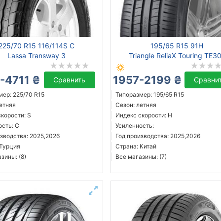
225/70 R15 116/114S C
195/65 R15 91H
Lassa Transway 3
Triangle ReliaX Touring TE3
-4711 ₴
1957-2199 ₴
Сравнить
Сравни
мер: 225/70 R15
Типоразмер: 195/65 R15
летняя
Сезон: летняя
корости: S
Индекс скорости: H
ость: C
Усиленность:
зводства: 2025,2026
Год производства: 2025,2026
 Турция
Страна: Китай
зины: (8)
Все магазины: (7)