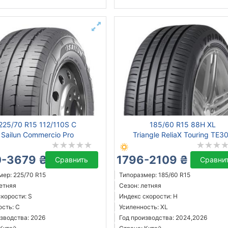
225/70 R15 112/110S C
185/60 R15 88H XL
Sailun Commercio Pro
Triangle ReliaX Touring TE3
-3679 ₴
1796-2109 ₴
Сравнить
Сравни
мер: 225/70 R15
Типоразмер: 185/60 R15
летняя
Сезон: летняя
корости: S
Индекс скорости: H
ость: C
Усиленность: XL
зводства: 2026
Год производства: 2024,2026