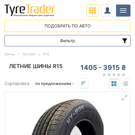
Нави
ПОДОБРАТЬ ПО АВТО
Фильтр
Диапазон цен
Шины
Летняя
R15
от
до
ЛЕТНИЕ ШИНЫ R15
1405 - 3915 ₴
Подбор по параметрам
Сортировка:
15
Сезон