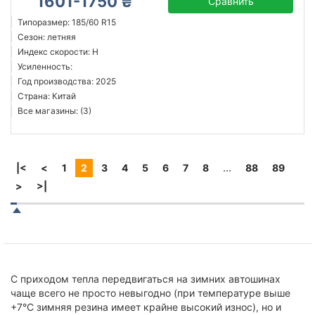
1601-1750 ₴
Сравнить
Типоразмер: 185/60 R15
Сезон: летняя
Индекс скорости: H
Усиленность:
Год производства: 2025
Страна: Китай
Все магазины: (3)
|<
<
1
2
3
4
5
6
7
8
...
88
89
>
>|
С приходом тепла передвигаться на зимних автошинах
чаще всего не просто невыгодно (при температуре выше
+7°С зимняя резина имеет крайне высокий износ), но и