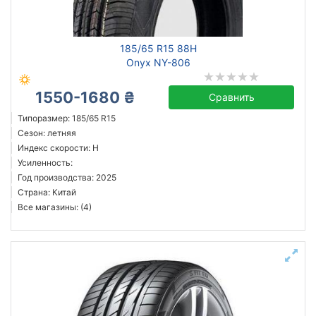
всесезонная
зимняя нешип
зимняя шип
185/65 R15 88H
летняя
Onyx NY-806
1550-1680 ₴
Сравнить
Типоразмер: 185/65 R15
Michelin
Сезон: летняя
Continental
Индекс скорости: H
Усиленность:
Triangle
Год производства: 2025
Hankook
Страна: Китай
Sailun
Все магазины: (4)
Goodyear
Bridgestone
Pirelli
Все бренды
Тип транспортного средства