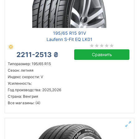
Усиленная шина
Год производства
195/65 R15 91V
Страна производства
Laufenn S-Fit EQ LK01
2211-2513 ₴
Сравнить
Типоразмер: 195/65 R15
Сбросить
Подобрать
Сезон: летняя
Индекс скорости: V
Усиленность:
Год производства: 2025,2026
Страна: Венгрия
Все магазины: (4)