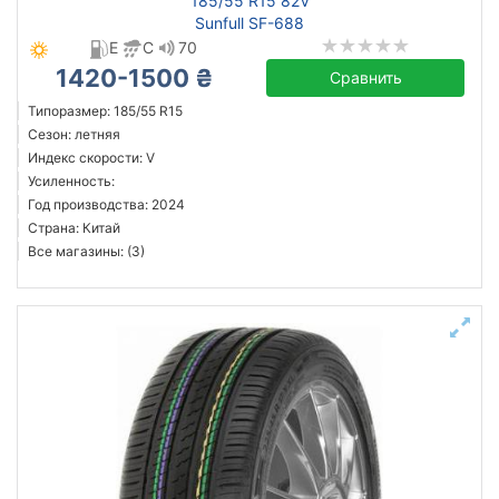
185/55 R15 82V
Sunfull SF-688
E
C
70
1420-1500 ₴
Сравнить
Типоразмер: 185/55 R15
Сезон: летняя
Индекс скорости: V
Усиленность:
Год производства: 2024
Страна: Китай
Все магазины: (3)