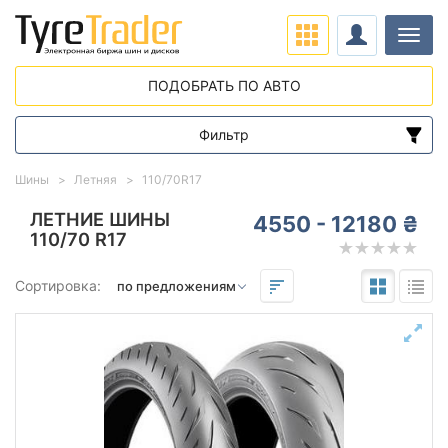
Нави
ПОДОБРАТЬ ПО АВТО
Фильтр
Диапазон цен
Шины
Летняя
110/70R17
от
до
ЛЕТНИЕ ШИНЫ
4550 - 12180 ₴
110/70 R17
Подбор по параметрам
Сортировка:
110
70
17
Сезон