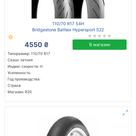
летняя
110/70 R17 54H
Michelin
Bridgestone Battlax Hypersport S22
Bridgestone
4550 ₴
В магазин
Pirelli
Duro
Типоразмер: 110/70 R17
Сезон: летняя
Maxxis
Индекс скорости: H
Metzeler
Усиленность:
Mitas
Год производства:
Страна:
Wanda
Магазин: R20
Все бренды
Тип транспортного средства
Усиленная шина