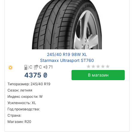
245/40 R19 98W XL
Starmaxx Ultrasport ST760
C
C
71
4375 ₴
В магазин
Типоразмер: 245/40 R19
Сезон: летняя
Индекс скорости: W
Усиленность: XL
Год производства:
Страна:
Магазин: R20