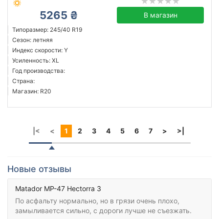
5265 ₴
В магазин
Типоразмер: 245/40 R19
Сезон: летняя
Индекс скорости: Y
Усиленность: XL
Год производства:
Страна:
Магазин: R20
|<
<
1
2
3
4
5
6
7
>
>|
Новые отзывы
Matador MP-47 Hectorra 3
По асфальту нормально, но в грязи очень плохо,
замыливается сильно, с дороги лучше не съезжать.