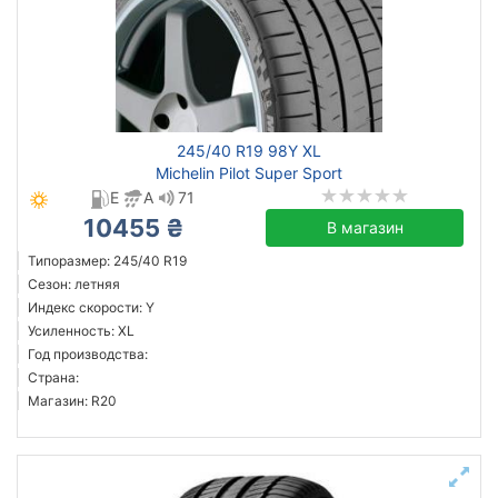
внедорожник
легковой
Усиленная шина
245/40 R19 98Y XL
Днепр
Michelin Pilot Super Sport
E
A
71
Сбросить
Подобрать
10455 ₴
В магазин
Типоразмер: 245/40 R19
Сезон: летняя
Индекс скорости: Y
Усиленность: XL
Год производства:
Страна:
Магазин: R20