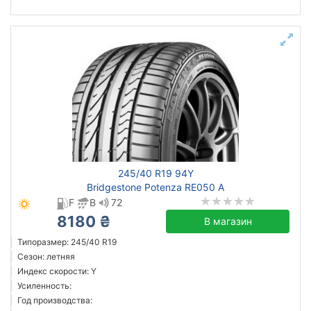
245/40 R19 94Y
Bridgestone Potenza RE050 A
F
B
72
8180 ₴
В магазин
Типоразмер: 245/40 R19
Сезон: летняя
Индекс скорости: Y
Усиленность:
Год производства: