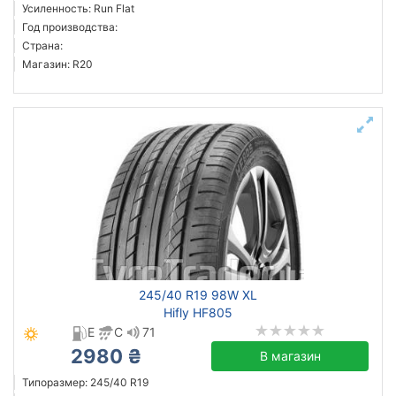
Усиленность: Run Flat
Год производства:
Страна:
Магазин: R20
245/40 R19 98W XL
Hifly HF805
E
C
71
2980 ₴
В магазин
Типоразмер: 245/40 R19