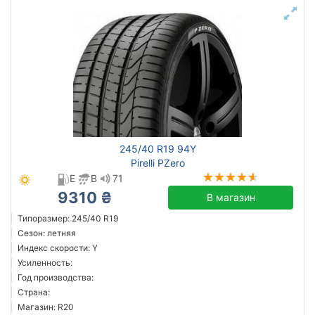
245/40 R19 94Y
Pirelli PZero
E
B
71
9310 ₴
В магазин
Типоразмер: 245/40 R19
Сезон: летняя
Индекс скорости: Y
Усиленность:
Год производства:
Страна:
Магазин: R20