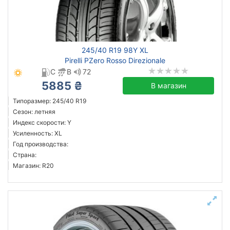
всесезонная
зимняя нешип
зимняя шип
летняя
245/40 R19 98Y XL
Pirelli PZero Rosso Direzionale
C
B
72
5885 ₴
В магазин
Michelin
Типоразмер: 245/40 R19
Continental
Сезон: летняя
Triangle
Индекс скорости: Y
Hankook
Усиленность: XL
Год производства:
Sailun
Страна:
Goodyear
Магазин: R20
Bridgestone
Pirelli
Все бренды
Тип транспортного средства