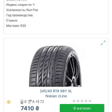
Индекс скорости: Y
Усиленность: Run Flat
Год производства:
Страна:
Магазин: R20
245/40 R19 98Y XL
Nokian zLine
E
A
72
7410 ₴
В магазин