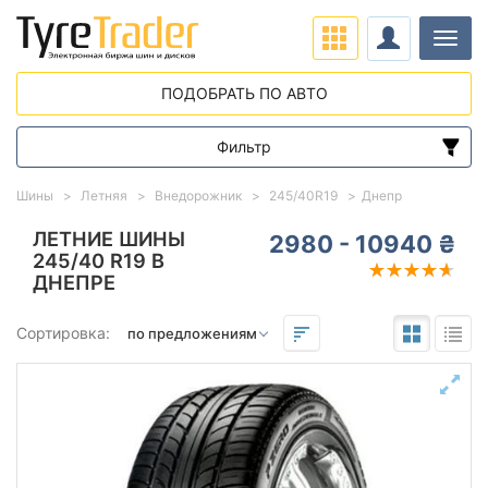
Нави
ПОДОБРАТЬ ПО АВТО
Фильтр
Диапазон цен
Шины
Летняя
Внедорожник
245/40R19
Днепр
от
до
ЛЕТНИЕ ШИНЫ
2980 - 10940 ₴
245/40 R19 В
ДНЕПРЕ
Подбор по параметрам
Сортировка:
245
40
19
Сезон