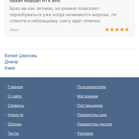
Nexen Roadian HTX RH5
Брал ее как летнюю, но резина позволяет
переобуваться уже когда начинаются морозы, по
слякоти и небольшому снегу идет отлично.
Иван
Белая Церковь
Днепр
Киев
Главная
Пользователям
О сайте
Магазинам
Сервисы
Поставщикам
Новости
Параметры шин
Обзоры
Параметры дисков
Тесты
Реклама