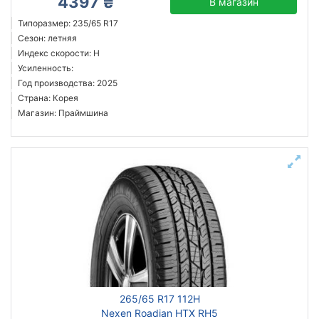
4397 ₴
В магазин
Типоразмер: 235/65 R17
Сезон: летняя
Индекс скорости: H
Усиленность:
Год производства: 2025
Страна: Корея
Магазин: Праймшина
265/65 R17 112H
Nexen Roadian HTX RH5