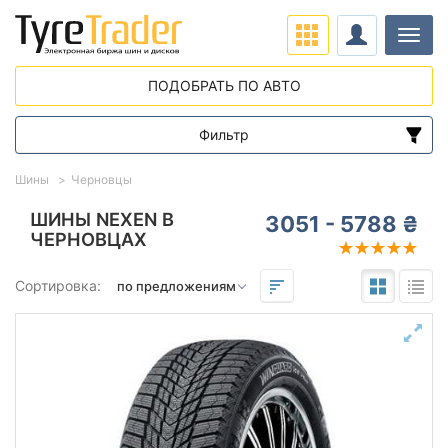
Нави
ПОДОБРАТЬ ПО АВТО
Фильтр
Диапазон цен
Шины
Черновцы
от
до
ШИНЫ NEXEN В
3051 - 5788 ₴
ЧЕРНОВЦАХ
Подбор по параметрам
Сортировка:
Сезон