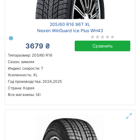
Nexen
205/60 R16 96T XL
Все бренды
Nexen WinGuard Ice Plus WH43
Тип транспортного средства
3679 ₴
Сравнить
Усиленная шина
Типоразмер: 205/60 R16
Сезон: зимняя
Год производства
Индекс скорости: T
Страна производства
Усиленность: XL
Год производства: 2024,2025
Страна: Корея
Черновцы
Все магазины: (4)
Сбросить
Подобрать