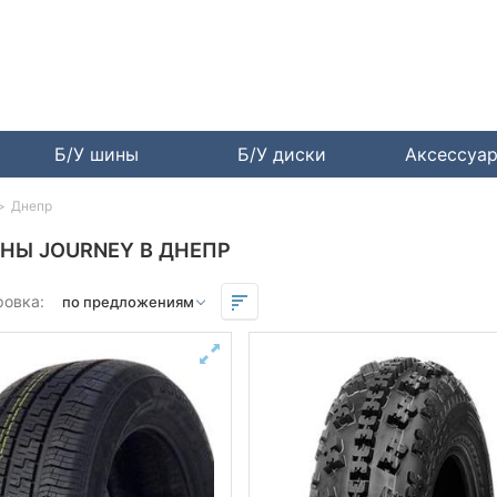
Б/У шины
Б/У диски
Аксессуа
Днепр
НЫ JOURNEY В ДНЕПР
ровка: