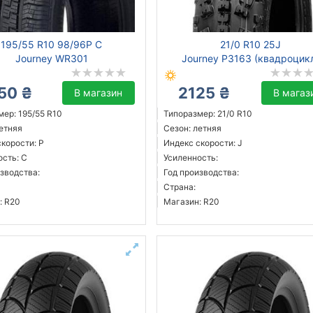
195/55 R10 98/96P C
21/0 R10 25J
Journey WR301
Journey P3163 (квадроцик
50 ₴
2125 ₴
В магазин
В магаз
ер: 195/55 R10
Типоразмер: 21/0 R10
летняя
Сезон: летняя
корости: P
Индекс скорости: J
ость: C
Усиленность:
зводства:
Год производства:
Страна:
: R20
Магазин: R20