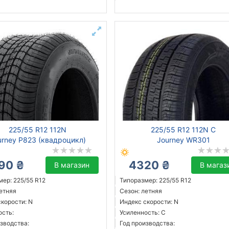
225/55 R12 112N
225/55 R12 112N C
urney P823 (квадроцикл)
Journey WR301
90 ₴
4320 ₴
В магазин
В магаз
ер: 225/55 R12
Типоразмер: 225/55 R12
летняя
Сезон: летняя
скорости: N
Индекс скорости: N
ость:
Усиленность: C
зводства:
Год производства: