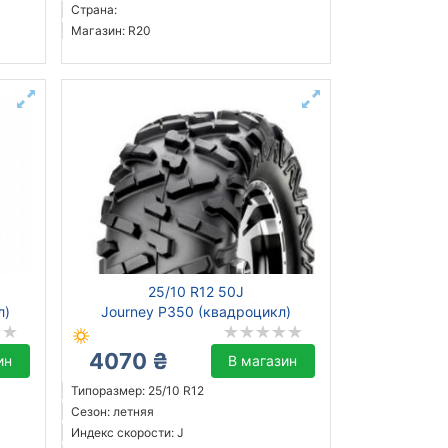
Страна:
Магазин: R20
25/10 R12 50J
л)
Journey P350 (квадроцикл)
4070 ₴
ин
В магазин
Типоразмер: 25/10 R12
Сезон: летняя
Индекс скорости: J