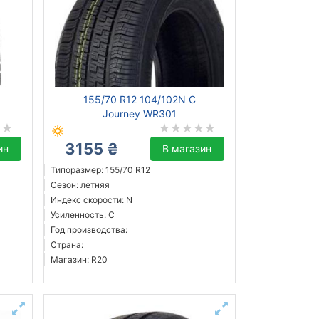
155/70 R12 104/102N C
Journey WR301
3155 ₴
ин
В магазин
Типоразмер: 155/70 R12
Сезон: летняя
Индекс скорости: N
Усиленность: C
Год производства:
Страна:
Магазин: R20