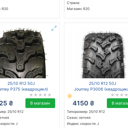
Страна:
: R20
Магазин: R20
25/10 R12 50J
25/10 R12 50J
urney P375 (квадроцикл)
Journey P3006 (квадроцик
25 ₴
4150 ₴
В магазин
В магаз
ер: 25/10 R12
Типоразмер: 25/10 R12
летняя
Сезон: летняя
корости: J
Индекс скорости: J