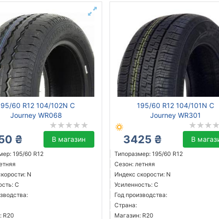
195/60 R12 104/102N C
195/60 R12 104/101N C
Journey WR068
Journey WR301
50 ₴
3425 ₴
В магазин
В магаз
ер: 195/60 R12
Типоразмер: 195/60 R12
летняя
Сезон: летняя
скорости: N
Индекс скорости: N
ость: C
Усиленность: C
зводства:
Год производства:
Страна:
: R20
Магазин: R20