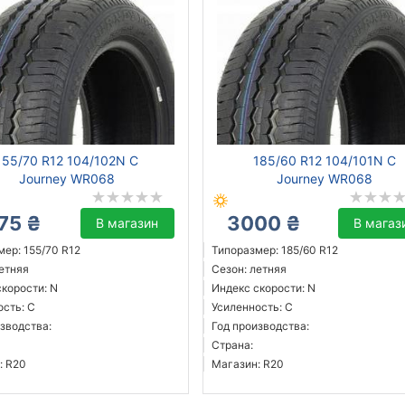
155/70 R12 104/102N C
185/60 R12 104/101N C
Journey WR068
Journey WR068
75 ₴
3000 ₴
В магазин
В магаз
ер: 155/70 R12
Типоразмер: 185/60 R12
летняя
Сезон: летняя
скорости: N
Индекс скорости: N
ость: C
Усиленность: C
зводства:
Год производства:
Страна:
: R20
Магазин: R20