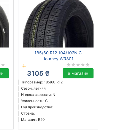
185/60 R12 104/102N C
Journey WR301
3105 ₴
ин
В магазин
Типоразмер: 185/60 R12
Сезон: летняя
Индекс скорости: N
Усиленность: C
Год производства:
Страна:
Магазин: R20