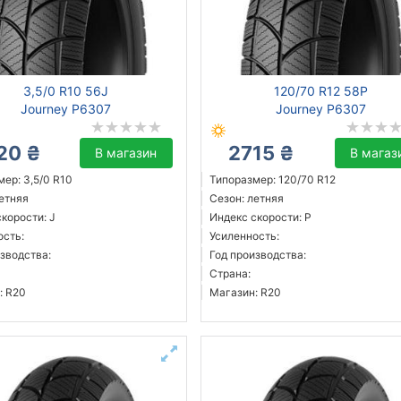
3,5/0 R10 56J
120/70 R12 58P
Journey P6307
Journey P6307
20 ₴
2715 ₴
В магазин
В магаз
ер: 3,5/0 R10
Типоразмер: 120/70 R12
летняя
Сезон: летняя
корости: J
Индекс скорости: P
ость:
Усиленность:
зводства:
Год производства:
Страна:
: R20
Магазин: R20