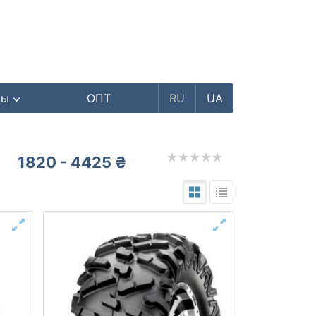
ры
ОПТ
RU
UA
1820 - 4425 ₴