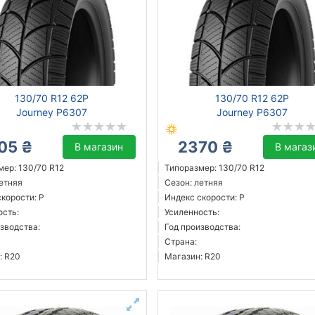
130/70 R12 62P
130/70 R12 62P
Journey P6307
Journey P6307
05 ₴
2370 ₴
В магазин
В магаз
мер: 130/70 R12
Типоразмер: 130/70 R12
летняя
Сезон: летняя
корости: P
Индекс скорости: P
ость:
Усиленность:
зводства:
Год производства:
Страна:
: R20
Магазин: R20