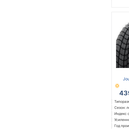
Jo
43
Типоразм
Сезон: 
Индекс 
Усиленн
Год прои