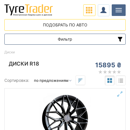
Нави
ПОДОБРАТЬ ПО АВТО
Фильтр
Диапазон цен
Диски
от
до
ДИСКИ R18
15895 ₴
Подбор по параметрам
Сортировка:
Вылет (ET)
от
до