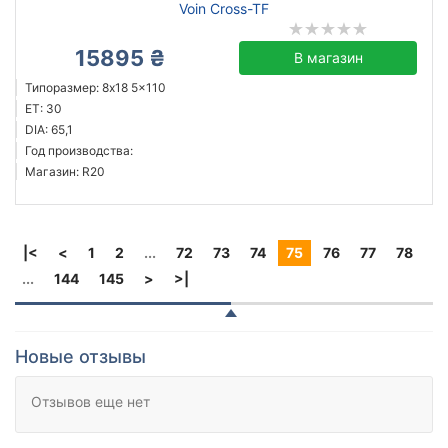
Voin Cross-TF
15895 ₴
В магазин
Типоразмер: 8x18 5x110
ET: 30
DIA: 65,1
Год производства:
Магазин: R20
|<
<
1
2
...
72
73
74
75
76
77
78
...
144
145
>
>|
Новые отзывы
Отзывов еще нет