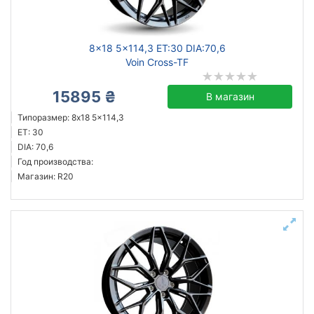
Ступица (dia)
8x18 5x114,3 ET:30 DIA:70,6
от
до
Voin Cross-TF
15895 ₴
В магазин
Steel
Типоразмер: 8x18 5x114,3
ET: 30
ZW
DIA: 70,6
ALST (KFZ)
Год производства:
Mak
Магазин: R20
ZF
Flow Forming
JH
Aez
Все бренды
Тип диска