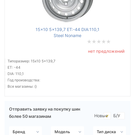
Ступица (dia)
от
до
15x10 5x139,7 ET:-44 DIA:110,1
Steel Noname
Все бренды
нет предложений
Тип диска
Типоразмер: 15x10 5x139,7
ET: -44
DIA: 110,1
Год производства:
Все магазины: ()
Сбросить
Подобрать
Отправить заявку на покупку шин
Новые
Б/У
более 50 магазинам