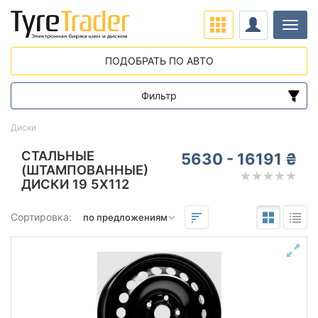
Нави
ПОДОБРАТЬ ПО АВТО
Фильтр
Диапазон цен
Диски
от
до
СТАЛЬНЫЕ
5630 - 16191 ₴
(ШТАМПОВАННЫЕ)
ДИСКИ 19 5X112
Подбор по параметрам
Сортировка:
Вылет (ET)
от
до