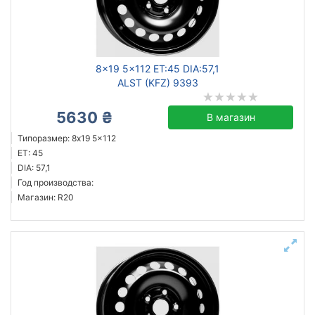
Ступица (dia)
от
до
8x19 5x112 ET:45 DIA:57,1
ALST (KFZ) 9393
Steel
5630 ₴
В магазин
ALST (KFZ)
Типоразмер: 8x19 5x112
Все бренды
ET: 45
DIA: 57,1
Тип диска
Год производства:
Магазин: R20
кованый
литой
стальной