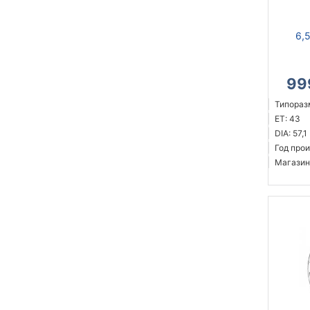
6,
99
Типоразм
ET: 43
DIA: 57,1
Год прои
Магазин