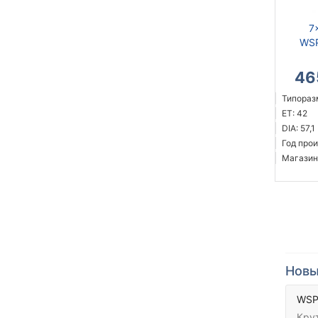
7
WSP
46
Типоразм
ET: 42
DIA: 57,1
Год прои
Магазин
Новы
WSP 
Кру