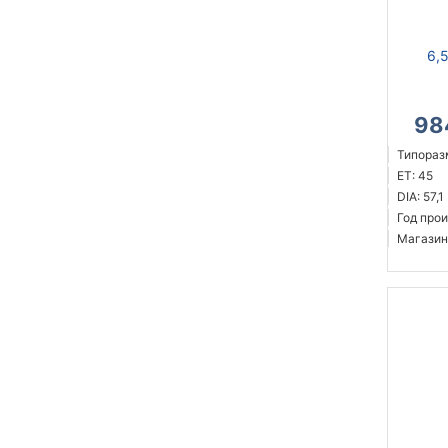
6,
98
Типоразм
ET: 45
DIA: 57,1
Год прои
Магазин