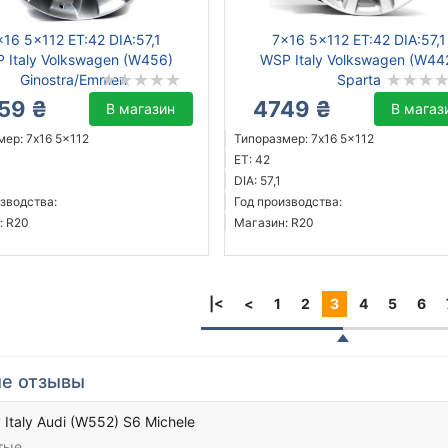
x16 5x112 ET:42 DIA:57,1
7x16 5x112 ET:42 DIA:57,1
 Italy Volkswagen (W456)
WSP Italy Volkswagen (W44
Ginostra/Emmen
Sparta
59 ₴
4749 ₴
В магазин
В магаз
ер: 7x16 5x112
Типоразмер: 7x16 5x112
ET: 42
DIA: 57,1
зводства:
Год производства:
: R20
Магазин: R20
|<
<
1
2
3
4
5
6
е отзывы
Italy Audi (W552) S6 Michele
тые.