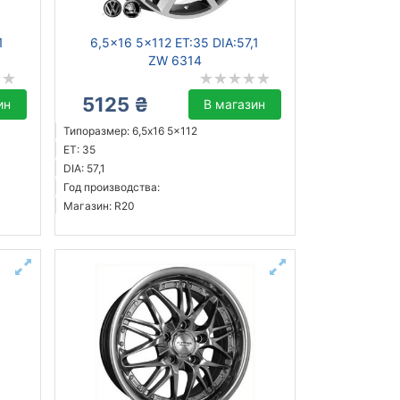
1
6,5x16 5x112 ET:35 DIA:57,1
ZW 6314
5125 ₴
ин
В магазин
Типоразмер: 6,5x16 5x112
ET: 35
DIA: 57,1
Год производства:
Магазин: R20