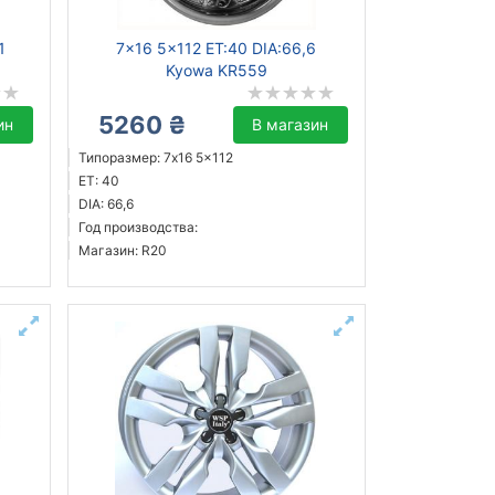
1
7x16 5x112 ET:40 DIA:66,6
Kyowa KR559
5260 ₴
ин
В магазин
Типоразмер: 7x16 5x112
ET: 40
DIA: 66,6
Год производства:
Магазин: R20