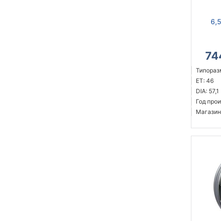
6,
74
Типоразм
ET: 46
DIA: 57,1
Год прои
Магазин