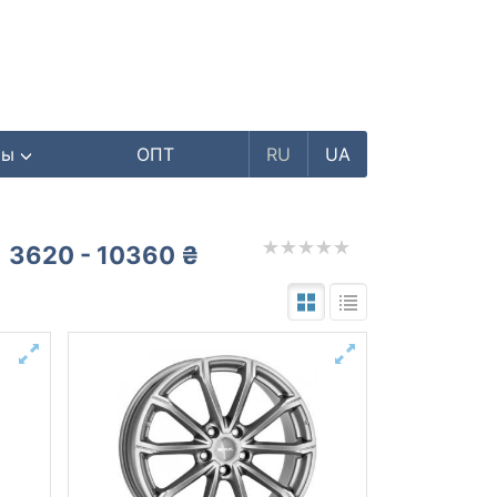
ры
ОПТ
RU
UA
3620 - 10360 ₴