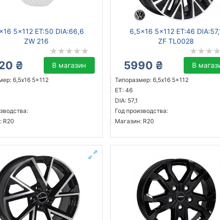
x16 5x112 ET:50 DIA:66,6
6,5x16 5x112 ET:46 DIA:57,
ZW 216
ZF TL0028
20 ₴
5990 ₴
В магазин
В магаз
ер: 6,5x16 5x112
Типоразмер: 6,5x16 5x112
ET: 46
DIA: 57,1
зводства:
Год производства:
: R20
Магазин: R20