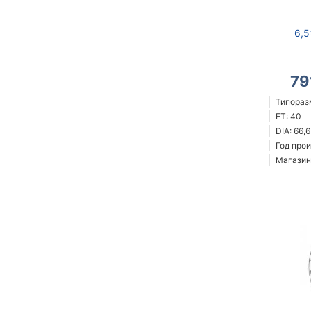
6,5
79
Типоразм
ET: 40
DIA: 66,6
Год прои
Магазин