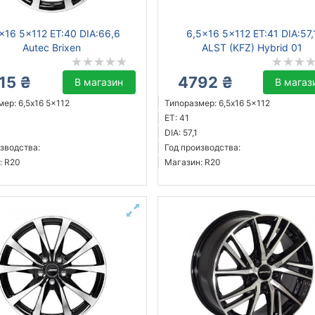
x16 5x112 ET:40 DIA:66,6
6,5x16 5x112 ET:41 DIA:57,
Autec Brixen
ALST (KFZ) Hybrid 01
15 ₴
4792 ₴
В магазин
В магаз
ер: 6,5x16 5x112
Типоразмер: 6,5x16 5x112
ET: 41
DIA: 57,1
зводства:
Год производства:
: R20
Магазин: R20