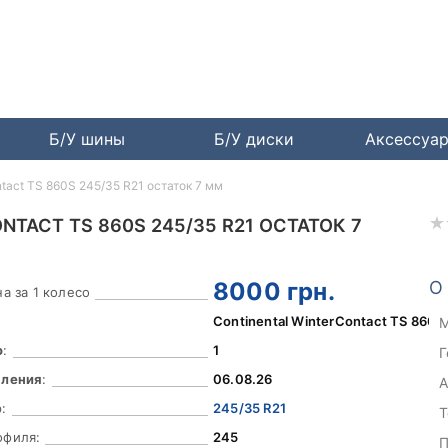
Б/У шины
Б/У диски
Аксессуа
ntact TS 860S 245/35 R21 остаток 7 мм
TACT TS 860S 245/35 R21 ОСТАТОК 7
8000
грн.
О
а за 1 колесо
Continental WinterContact TS 860S
М
о
:
1
Г
вления
:
06.08.26
А
:
245/35 R21
Т
офиля:
245
П