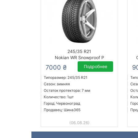
245/35 R21
Nokian WR Snowproof P
7000 ₴
Подробнее
9
Типоразмер: 245/35 R21
Тип
Сезон: зимняя
Сез
Остаток протектора: 7 мм
Оста
Количество: 1шт
Кол
Город: Червоноград
Гор
Продавец: Шина365
Про
(06.08.26)