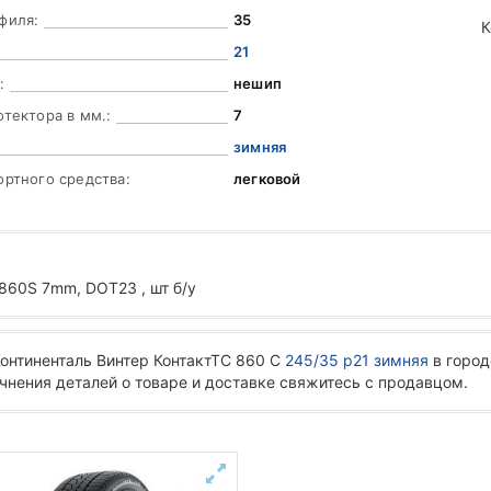
филя:
35
К
21
:
нешип
отектора в мм.:
7
зимняя
ортного средства:
легковой
60S 7mm, DOT23 , шт б/у
онтиненталь Винтер КонтактТС 860 С
245/35 р21 зимняя
в город
чнения деталей о товаре и доставке свяжитесь с продавцом.