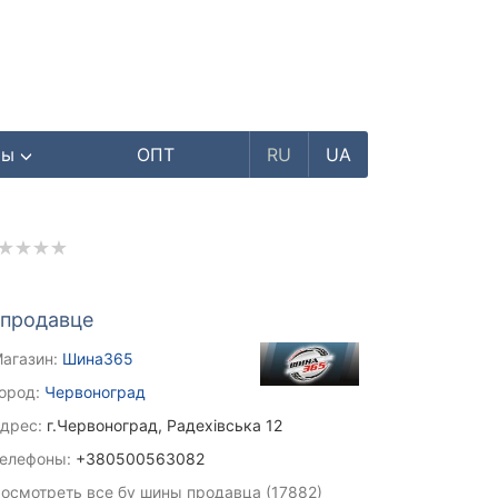
ры
ОПТ
RU
UA
 продавце
агазин:
Шина365
ород:
Червоноград
дрес:
г.Червоноград, Радехівська 12
елефоны:
+380500563082
осмотреть все бу шины продавца (17882)