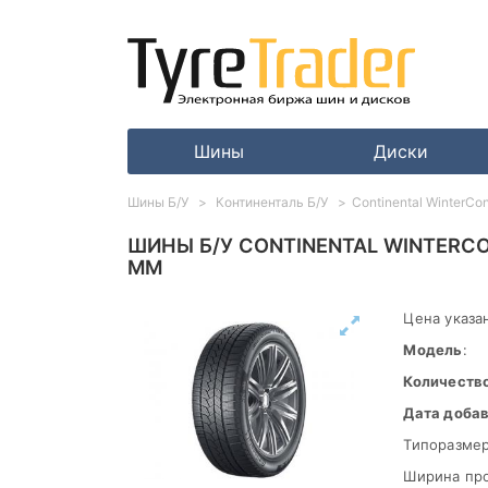
Шины
Диски
Шины Б/У
Континенталь Б/У
Continental WinterCo
ШИНЫ Б/У CONTINENTAL WINTERCON
ММ
Цена указан
Модель
:
Количеств
Дата доба
Типоразмер
Ширина пр