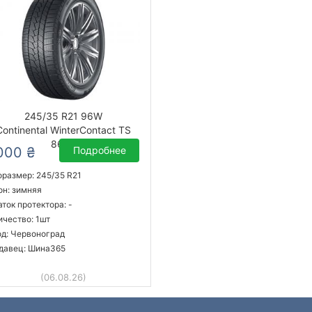
245/35 R21 96W
Continental WinterContact TS
860S
000 ₴
Подробнее
оразмер: 245/35 R21
он: зимняя
ток протектора: -
ичество: 1шт
од: Червоноград
давец: Шина365
(06.08.26)