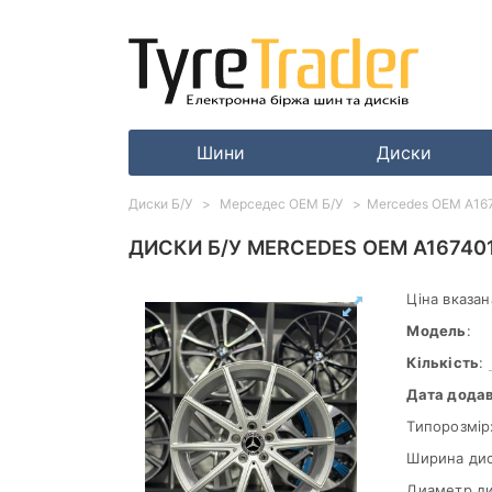
Шини
Диски
Диски Б/У
Мерседес ОЕМ Б/У
Mercedes OEM A1674
ДИСКИ Б/У MERCEDES OEM A1674010
Ціна вказан
Модель
:
Кількість
:
Дата дода
Типорозмір
Ширина дис
Диаметр ди