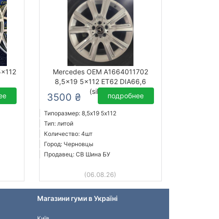
x112
Mercedes OEM A1664011702
8,5x19 5x112 ET62 DIA66,6
(silver)
ее
3500 ₴
подробнее
Типоразмер: 8,5x19 5х112
Тип: литой
Количество: 4шт
Город: Черновцы
Продавец: СВ Шина БУ
(06.08.26)
Магазини гуми в Україні
Київ