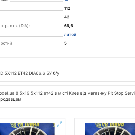
112
42
тр. отв. (DIA):
66,6
литой
ерстий:
5
D 5X112 ET42 DIA66.6 БУ б/у
del_ua 8,5х19 5х112 ет42 в місті Киев від магазину Pit Stop Ser
 продавцем.