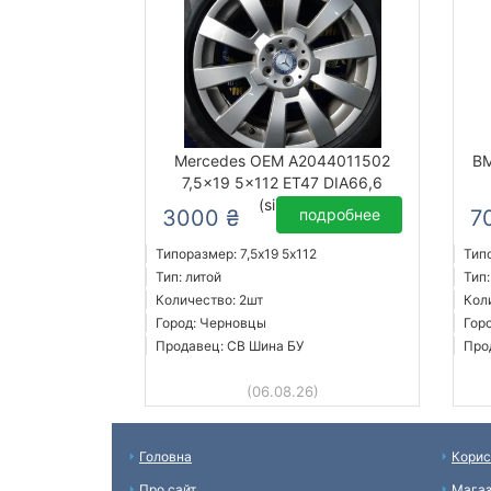
Mercedes OEM A2044011502
BM
7,5x19 5x112 ET47 DIA66,6
(silver)
3000 ₴
подробнее
7
Типоразмер: 7,5x19 5х112
Тип
Тип: литой
Тип:
Количество: 2шт
Кол
Город: Черновцы
Гор
Продавец: СВ Шина БУ
Про
(06.08.26)
Головна
Корис
Про сайт
Мага