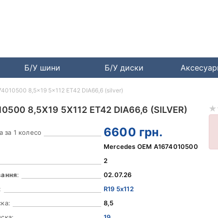
Б/У шини
Б/У диски
Аксесуа
010500 8,5x19 5x112 ET42 DIA66,6 (silver)
500 8,5X19 5X112 ET42 DIA66,6 (SILVER)
6600
грн.
а за 1 колесо
Mercedes OEM A1674010500
2
вання
:
02.07.26
:
R19 5x112
ка:
8,5
ска:
19