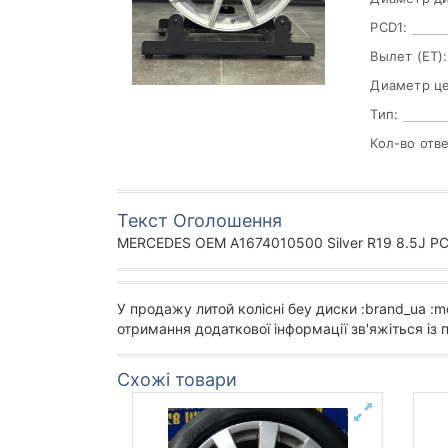
PCD1:
Вылет (ET):
Диаметр цен
Тип:
Кол-во отв
Текст Оголошення
MERCEDES OEM A1674010500 Silver R19 8.5J PC
У продажу литой колісні беу диски :brand_ua :mo
отримання додаткової інформації зв'яжіться із
Схожі товари