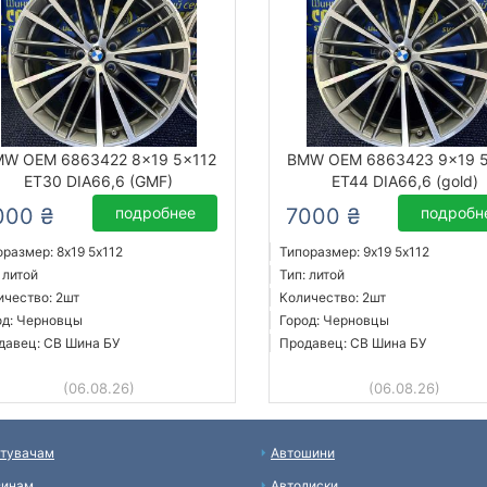
W OEM 6863422 8x19 5x112
BMW OEM 6863423 9x19 5
ET30 DIA66,6 (GMF)
ET44 DIA66,6 (gold)
000 ₴
подробнее
7000 ₴
подробн
оразмер: 8x19 5х112
Типоразмер: 9x19 5х112
 литой
Тип: литой
ичество: 2шт
Количество: 2шт
од: Черновцы
Город: Черновцы
давец: СВ Шина БУ
Продавец: СВ Шина БУ
(06.08.26)
(06.08.26)
тувачам
Автошини
зинам
Автодиски