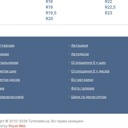
R18
R22
R19
R22,5
R19,5
R23
R20
тувачам
Автошини
зинам
Автодиски
чальникам
Оголошення б у шин
етри шин
Оголошення б у дисків
етри дисків
Всі магазини
ама
Фото галерея
равовласників
Шини та диски оптом
ght © 2010-2026 Tyretrader.ua. Всі права захищені.
ed by
Royal Web