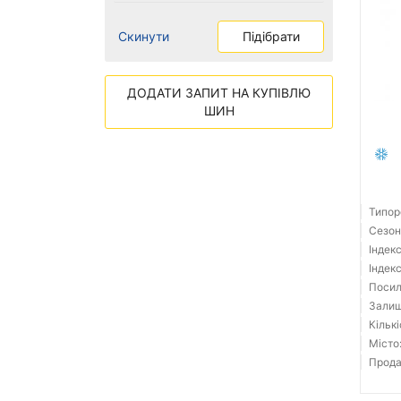
Скинути
Підібрати
ДОДАТИ ЗАПИТ НА КУПІВЛЮ
ШИН
Типор
Сезон
Індек
Індек
Посил
Залиш
Кількі
Місто:
Прода