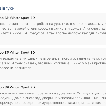
відгуки
op SP Winter Sport 3D
шая резина, снег прогребает на ура, тихо и мягко по асфальту
честву ламелей очень хороша в слякоть и дождь. А на счет льд
кается ниже - 20 градусов, а так вполне неплохо как для липуч
op SP Winter Sport 3D
отъездил на этих шинах четыре зимы, потом оставил на лето, х
 зиму. И хочу сказать, что шины отличные. Лично у меня пробл
рассе не возникало.
op SP Winter Sport 3D
л новыми в магазине, проехали уже две зимы. Эксплуатация пре
одили. Даже в снегопад, дворы не успевали расчищать, машина 
ерочку, но в городе преимущественно в такие дни реагентом по