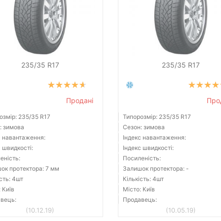
235/35 R17
235/35 R17
Продані
Про
озмір: 235/35 R17
Типорозмір: 235/35 R17
: зимова
Сезон: зимова
с навантаження:
Індекс навантаження:
с швидкості:
Індекс швидкості:
еність:
Посиленість:
ок протектора: 7 мм
Залишок протектора: -
сть: 4шт
Кількість: 4шт
 Київ
Місто: Київ
вець:
Продавець:
(10.12.19)
(10.05.19)