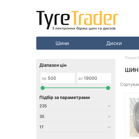
Шини
Диски
Пошук 
Діапазон цін
ШИНИ
від
до
Сортува
Підбір за параметрами