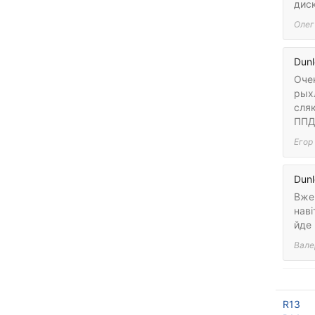
дис
Олег
Dunl
Очен
рых
сляк
ППД 
Егор
Dunl
Вже 
наві
йде 
Вале
R13