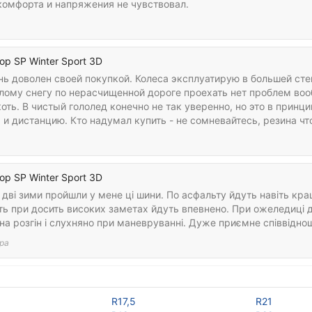
комфорта и напряжения не чувствовал.
op SP Winter Sport 3D
ь доволен своей покупкой. Колеса эксплуатирую в большей степ
лому снегу по нерасчищенной дороге проехать нет проблем вооб
оть. В чистый гололед конечно не так уверенно, но это в принц
и дистанцию. Кто надумал купить - не сомневайтесь, резина чт
op SP Winter Sport 3D
дві зими пройшли у мене ці шини. По асфальту йдуть навіть краще 
ть при досить високих заметах йдуть впевнено. При ожеледиці 
на розгін і слухняно при маневруванні. Дуже приємне співвіднош
ра
R17,5
R21