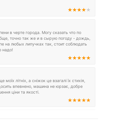
ени в черте города. Могу сказать что по
ще, точно так же и в сырую погоду - дождь,
ипе на любых липучках так, стоит соблюдать
о надо!
моїх літніх, а сніжок це взагалі їх стихія,
досить впевнено, машина не юрзає, добре
ення ціни та якості.