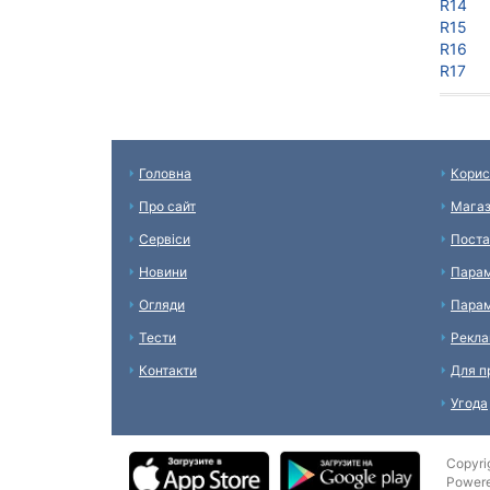
R14
R15
R16
R17
Головна
Корис
Про сайт
Мага
Сервіси
Поста
Новини
Парам
Огляди
Парам
Тести
Рекл
Контакти
Для п
Угода
Copyri
Power