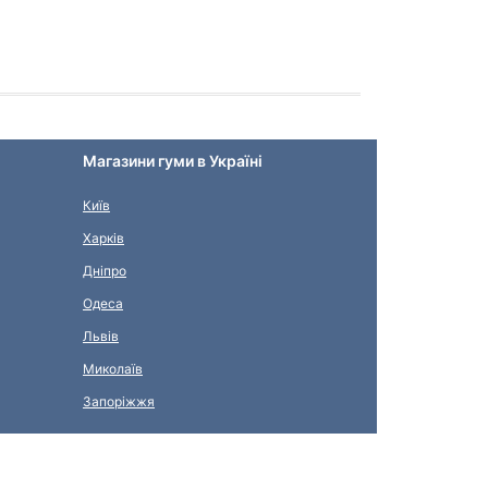
Магазини гуми в Україні
Київ
Харків
Дніпро
Одеса
Львів
Миколаїв
Запоріжжя