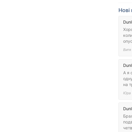
Нові 
Dunl
Хоро
коли
опус
Витя
Dunl
А я 
одну
на т
Юра
Dunl
Бра
подв
четв