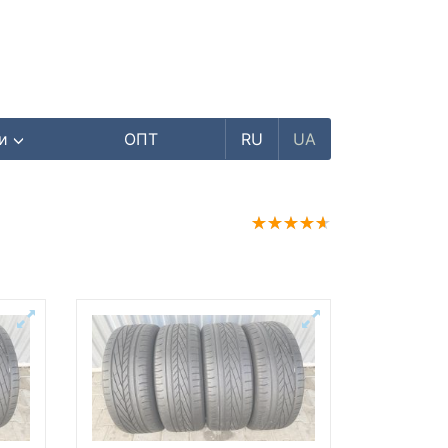
ри
ОПТ
RU
UA