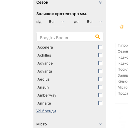
Сезон
Залишок протектора мм.
від
до
Типор
Accelera
Сезон:
Achilles
Індек
Advance
Індек
Посил
Advanta
Залиш
Aeolus
Кількі
Airsun
Місто
Прода
Amberway
Annaite
Усі бренди