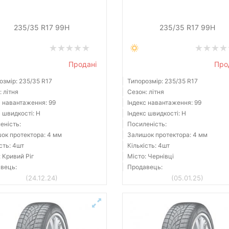
235/35 R17 99H
235/35 R17 99H
Продані
Про
озмір: 235/35 R17
Типорозмір: 235/35 R17
 літня
Сезон: літня
с навантаження: 99
Індекс навантаження: 99
с швидкості: H
Індекс швидкості: H
еність:
Посиленість:
ок протектора: 4 мм
Залишок протектора: 4 мм
сть: 4шт
Кількість: 4шт
: Кривий Ріг
Місто: Чернівці
вець:
Продавець:
(24.12.24)
(05.01.25)