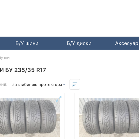
Б/У шини
Б/У диски
Аксесуа
бу шин
 БУ 235/35 R17
ння: