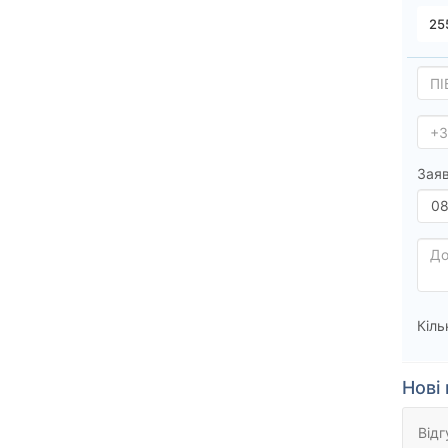
Заяв
Кіль
Нові 
Відг