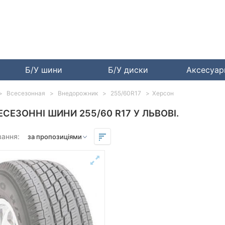
Б/У шини
Б/У диски
Аксесуа
Всесезонная
Внедорожник
255/60R17
Херсон
ЕСЕЗОННІ ШИНИ 255/60 R17 У ЛЬВОВІ.
вання: