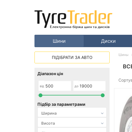
Шини
Диски
Шины
ПІДІБРАТИ ЗА АВТО
ВС
Діапазон цін
Сорту
від
до
Підбір за параметрами