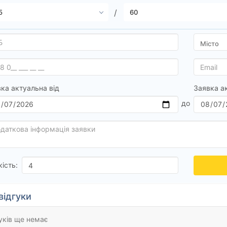
ка актуальна від
Заявка а
кість:
відгуки
уків ще немає