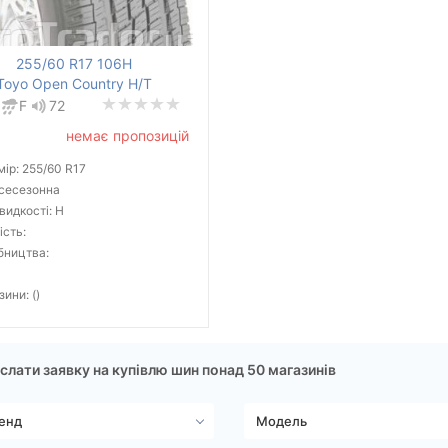
255/60 R17 106H
Toyo Open Country H/T
F
72
немає пропозицій
ір: 255/60 R17
всесезонна
видкості: H
ість:
бництва:
зини: ()
слати заявку на купівлю шин понад 50 магазинів