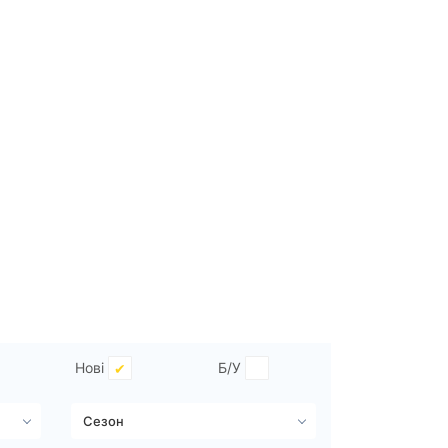
Нові
Б/У