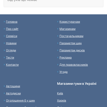
Головна
Користувачам
Про сайт
Магазинам
Сервіси
Постачальникам
Новини
Параметри шин
Огляди
Параметри дисків
Тести
Реклама
Контакти
Для правовласників
Угода
Магазини гуми в Україні
Автошини
Автодиски
Київ
Оголошення б у шин
Харків