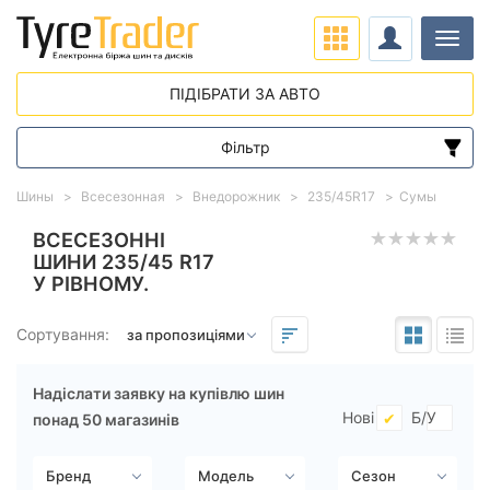
Навіг
ПІДІБРАТИ ЗА АВТО
Фільтр
Діапазон цін
Шины
Всесезонная
Внедорожник
235/45R17
Сумы
від
до
ВСЕСЕЗОННІ
ШИНИ 235/45 R17
У РІВНОМУ.
Підбір за параметрами
Сортування:
Надіслати заявку на купівлю шин
Нові
Б/У
понад 50 магазинів
Сезон