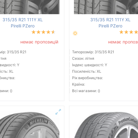
315/35 R21 111Y XL
315/35 R21 111Y XL
Pirelli PZero
Pirelli PZero
немає пропозицій
немає пропоз
ір: 315/35 R21
Типорозмір: 315/35 R21
ітня
Сезон: літня
видкості: Y
Індекс швидкості: Y
сть: XL
Посиленість: XL
бництва:
Рік виробництва:
Країна:
зини: ()
Всі магазини: ()