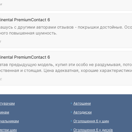
м
inental PremiumContact 6
лашусь с другими авторами отзывов - покрышки достойные. Осо
ного повышенная шумность.
т
inental PremiumContact 6
атав предыдущую модель, купил эти особо не раздумывая, потом
ественная и стоящая. Цена адекватная, хорошие характеристики
с
тувачам
Автошини
зинам
Автодиски
чальникам
Оголошення б у шин
етри шин
Оголошення б у дисків