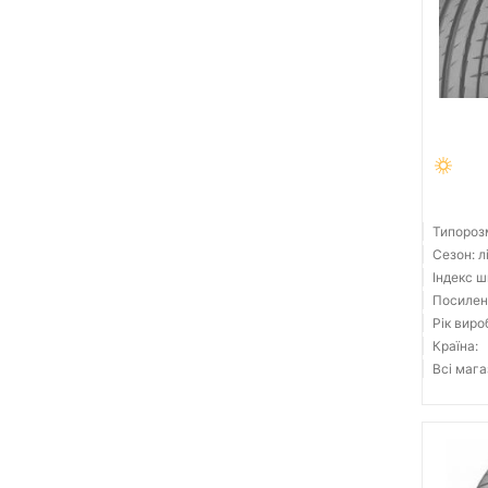
Типорозм
Сезон: л
Індекс ш
Посилені
Рік виро
Країна:
Всі мага