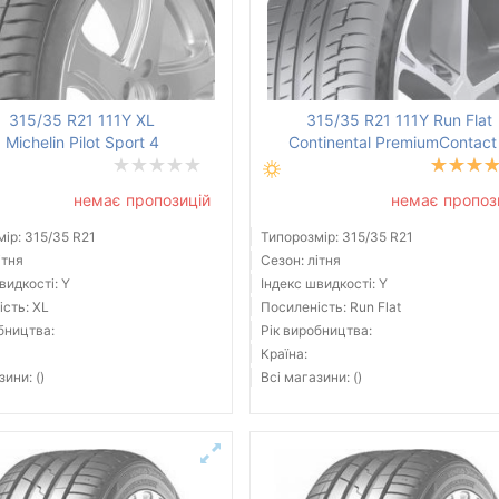
315/35 R21 111Y XL
315/35 R21 111Y Run Flat
Michelin Pilot Sport 4
Continental PremiumContact
немає пропозицій
немає пропоз
ір: 315/35 R21
Типорозмір: 315/35 R21
ітня
Сезон: літня
видкості: Y
Індекс швидкості: Y
сть: XL
Посиленість: Run Flat
бництва:
Рік виробництва:
Країна:
зини: ()
Всі магазини: ()