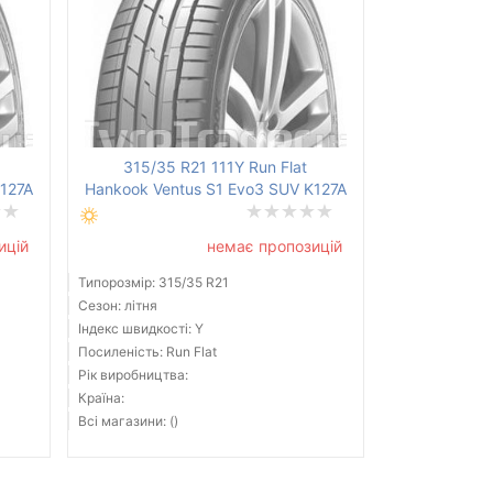
315/35 R21 111Y Run Flat
K127A
Hankook Ventus S1 Evo3 SUV K127A
ицій
немає пропозицій
Типорозмір: 315/35 R21
Сезон: літня
Індекс швидкості: Y
Посиленість: Run Flat
Рік виробництва:
Країна:
Всі магазини: ()