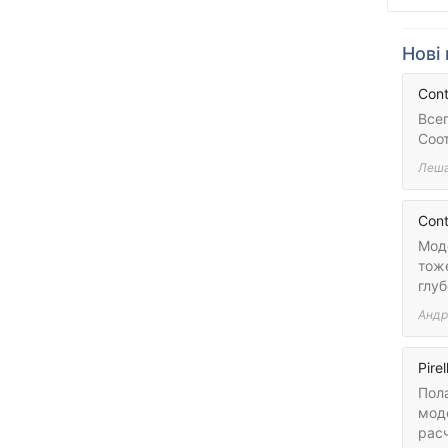
Нові 
Cont
Всег
Соо
Леш
Cont
Моде
тоже
глу
Андр
Pirel
Пола
моде
рас