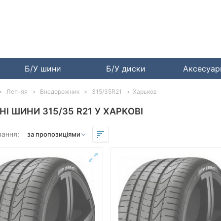
Б/У шини
Б/У диски
Аксесуа
Летняя
Внедорожник
315/35R21
Харьков
ТНІ ШИНИ 315/35 R21 У ХАРКОВІ
вання: