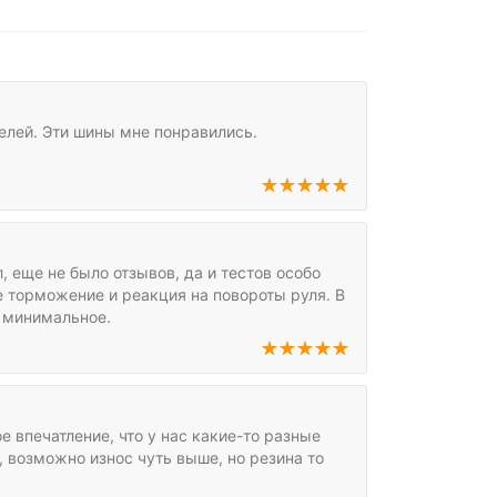
телей. Эти шины мне понравились.
, еще не было отзывов, да и тестов особо
е торможение и реакция на повороты руля. В
 минимальное.
е впечатление, что у нас какие-то разные
, возможно износ чуть выше, но резина то