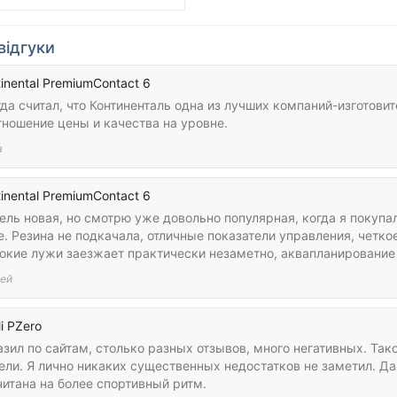
відгуки
inental PremiumContact 6
да считал, что Континенталь одна из лучших компаний-изготови
тношение цены и качества на уровне.
а
inental PremiumContact 6
ль новая, но смотрю уже довольно популярная, когда я покупал
. Резина не подкачала, отличные показатели управления, четко
бокие лужи заезжает практически незаметно, аквапланирование
ей
li PZero
зил по сайтам, столько разных отзывов, много негативных. Тако
ли. Я лично никаких существенных недостатков не заметил. Да
читана на более спортивный ритм.