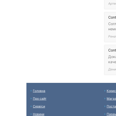
Арте
Cont
Сог
нем
Рена
Cont
Док
кач
Дени
Головна
Корис
Про сайт
Мага
Сервіси
Поста
Новини
Парам