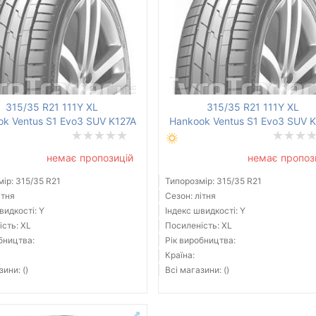
315/35 R21 111Y XL
315/35 R21 111Y XL
k Ventus S1 Evo3 SUV K127A
Hankook Ventus S1 Evo3 SUV 
немає пропозицій
немає пропоз
ір: 315/35 R21
Типорозмір: 315/35 R21
ітня
Сезон: літня
видкості: Y
Індекс швидкості: Y
сть: XL
Посиленість: XL
бництва:
Рік виробництва:
Країна:
зини: ()
Всі магазини: ()