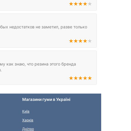
бых недостатков не заметил, разве только
у как знаю, что резина этого бренда
.
Магазини гуми в Україні
Київ
Харків
Дніпро