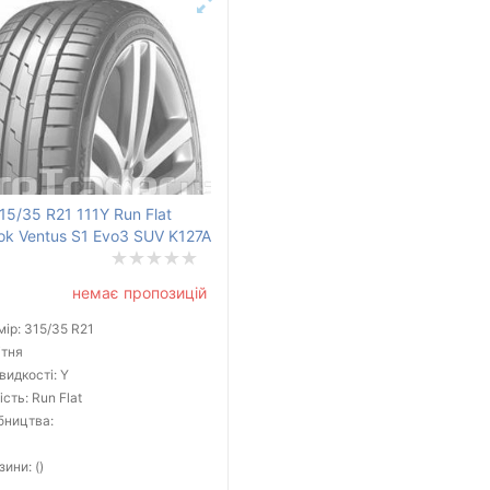
15/35 R21 111Y Run Flat
k Ventus S1 Evo3 SUV K127A
немає пропозицій
ір: 315/35 R21
ітня
видкості: Y
сть: Run Flat
бництва:
зини: ()