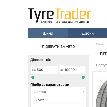
Шини
Диски
Шины
ПІДІБРАТИ ЗА АВТО
ЛІ
Діапазон цін
Сорту
від
до
Підбір за параметрами