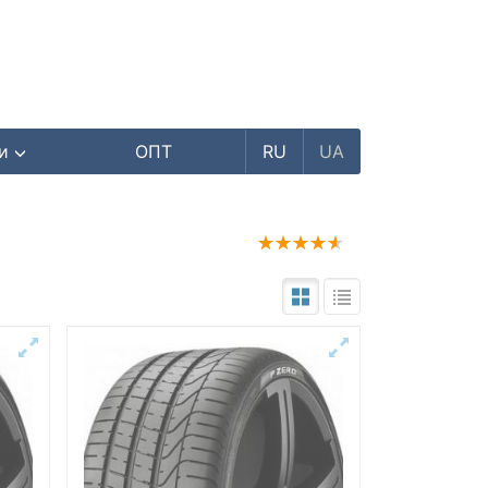
ри
ОПТ
RU
UA