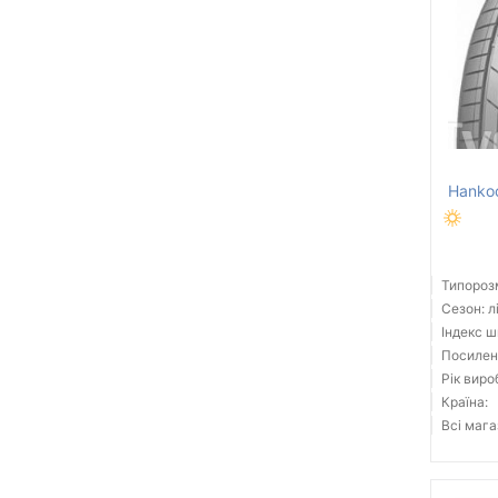
Hankoo
Типорозм
Сезон: л
Індекс ш
Посилені
Рік виро
Країна:
Всі мага