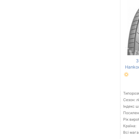
3
Hankoo
Типорозм
Сезон: л
Індекс ш
Посилені
Рік виро
Країна:
Всі мага