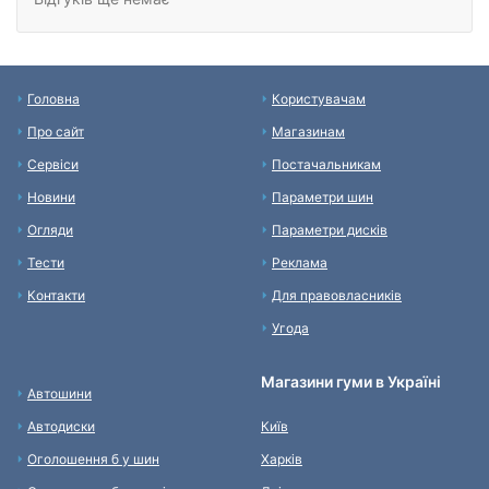
Головна
Користувачам
Про сайт
Магазинам
Сервіси
Постачальникам
Новини
Параметри шин
Огляди
Параметри дисків
Тести
Реклама
Контакти
Для правовласників
Угода
Магазини гуми в Україні
Автошини
Автодиски
Київ
Оголошення б у шин
Харків