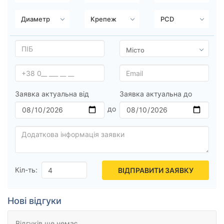
Ступиця (dia)
від
до
Усі бренди
Заявка актуальна від
Заявка актуальна до
Тип диска
Скинути
Підібрати
Кіл-ть:
ВІДПРАВИТИ ЗАЯВКУ
Нові відгуки
Відгуків ще немає