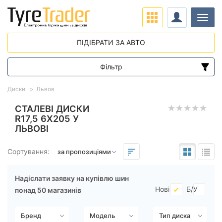
Навіг
ПІДІБРАТИ ЗА АВТО
Фільтр
Діапазон цін
Диски
Львов
від
до
СТАЛЕВІ ДИСКИ
R17,5 6X205 У
ЛЬВОВІ
Підбір за параметрами
Сортування:
Надіслати заявку на купівлю шин
Нові
Б/У
понад 50 магазинів
Виліт (ET)
від
до