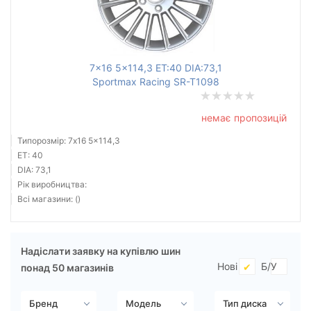
Ступиця (dia)
від
до
7x16 5x114,3 ET:40 DIA:73,1
Sportmax Racing SR-T1098
Усі бренди
немає пропозицій
Тип диска
Типорозмір: 7x16 5x114,3
ET: 40
DIA: 73,1
Рік виробництва:
Всі магазини: ()
Скинути
Підібрати
Надіслати заявку на купівлю шин
Нові
Б/У
понад 50 магазинів