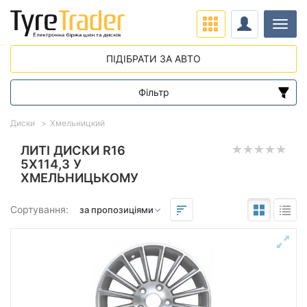
Навіг
ПІДІБРАТИ ЗА АВТО
Фільтр
Діапазон цін
Диски
Хмельницкий
від
до
ЛИТІ ДИСКИ R16
5X114,3 У
ХМЕЛЬНИЦЬКОМУ
Підбір за параметрами
Сортування:
Виліт (ET)
від
до