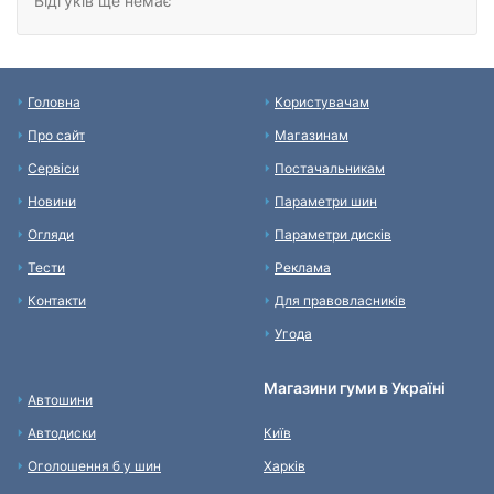
Відгуків ще немає
Головна
Користувачам
Про сайт
Магазинам
Сервіси
Постачальникам
Новини
Параметри шин
Огляди
Параметри дисків
Тести
Реклама
Контакти
Для правовласників
Угода
Магазини гуми в Україні
Автошини
Автодиски
Київ
Оголошення б у шин
Харків