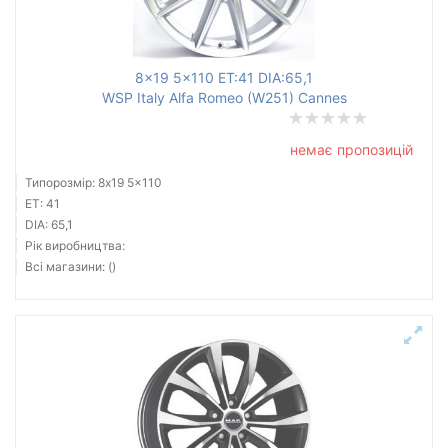
Ступиця (dia)
від
до
8x19 5x110 ET:41 DIA:65,1
WSP Italy Alfa Romeo (W251) Cannes
немає пропозицій
Усі бренди
Типорозмір: 8x19 5x110
Тип диска
ET: 41
DIA: 65,1
Рік виробництва:
Всі магазини: ()
Скинути
Підібрати