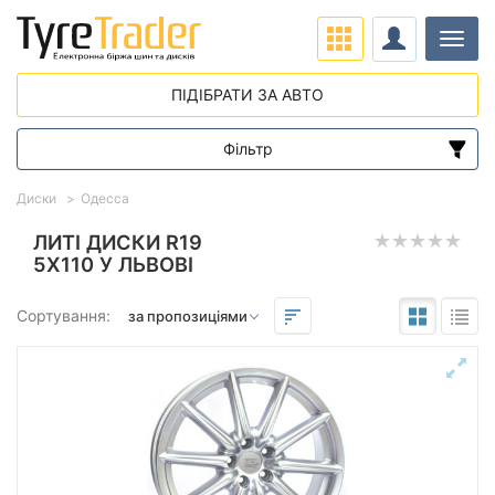
Навіг
ПІДІБРАТИ ЗА АВТО
Фільтр
Діапазон цін
Диски
Одесса
від
до
ЛИТІ ДИСКИ R19
5X110 У ЛЬВОВІ
Підбір за параметрами
Сортування:
Виліт (ET)
від
до