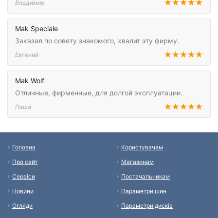
Владимир
Mak Speciale
Заказал по совету знакомого, хвалит эту фирму.
Евгений
Mak Wolf
Отличные, фирменные, для долгой эксплуатации.
Паша
Головна
Користувачам
Про сайт
Магазинам
Сервіси
Постачальникам
Новини
Параметри шин
Огляди
Параметри дисків