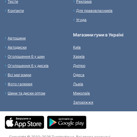
Тести
Реклама
Контакти
Для правовласників
Угода
Магазини гуми в Україні
Автошини
Автодиски
Київ
Оголошення б у шин
Харків
Оголошення б у дисків
Дніпро
Всі магазини
Одеса
Фото галерея
Львів
Шини та диски оптом
Миколаїв
Запоріжжя
Copyright © 2010-2026 Tyretrader.ua. Всі права захищені.