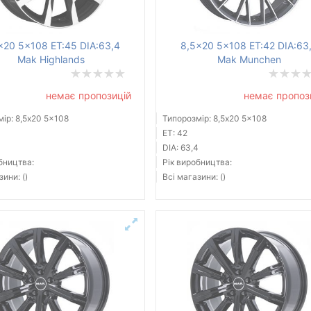
x20 5x108 ET:45 DIA:63,4
8,5x20 5x108 ET:42 DIA:63
Mak Highlands
Mak Munchen
немає пропозицій
немає пропоз
ір: 8,5x20 5x108
Типорозмір: 8,5x20 5x108
ET: 42
4
DIA: 63,4
бництва:
Рік виробництва:
зини: ()
Всі магазини: ()