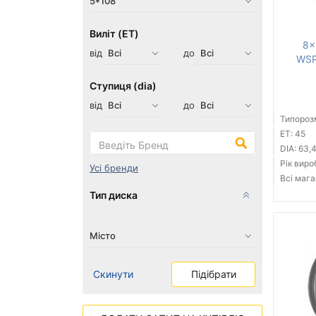
Виліт (ET)
8x
від
до
WSP
Ступиця (dia)
від
до
Типорозм
ET: 45
DIA: 63,
Рік виро
Усі бренди
Всі мага
Тип диска
Скинути
Підібрати