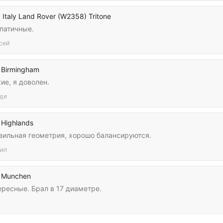
Italy Land Rover (W2358) Tritone
патичные.
сей
 Birmingham
ие, я доволен.
дя
Highlands
вильная геометрия, хорошо балансируются.
ил
 Munchen
ересные. Брал в 17 диаметре.