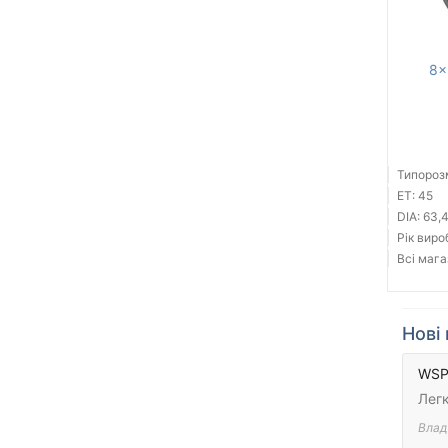
8x
Типорозм
ET: 45
DIA: 63,
Рік виро
Всі мага
Нові 
WSP 
Легк
Влад