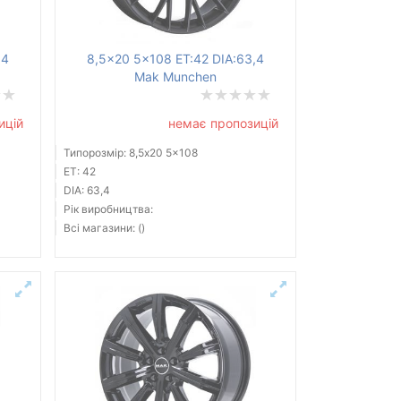
,4
8,5x20 5x108 ET:42 DIA:63,4
Mak Munchen
ицій
немає пропозицій
Типорозмір: 8,5x20 5x108
ET: 42
DIA: 63,4
Рік виробництва:
Всі магазини: ()