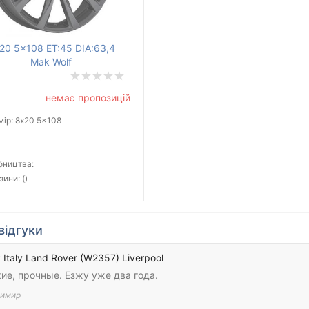
20 5x108 ET:45 DIA:63,4
Mak Wolf
немає пропозицій
ір: 8x20 5x108
4
бництва:
зини: ()
відгуки
Italy Land Rover (W2357) Liverpool
ие, прочные. Езжу уже два года.
имир