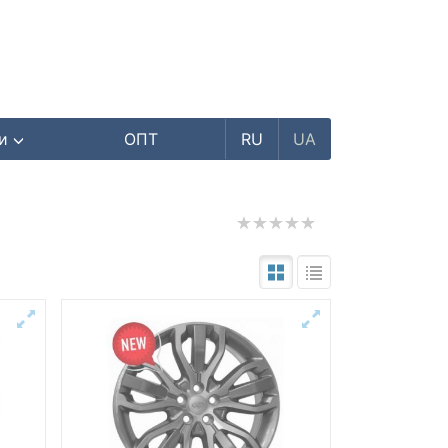
ри
ОПТ
RU
UA