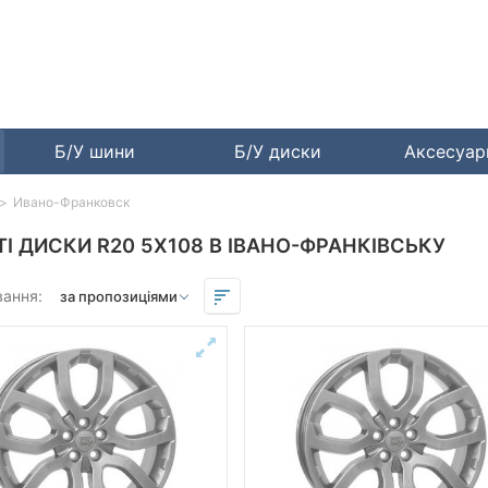
Б/У шини
Б/У диски
Аксесуа
Ивано-Франковск
ТІ ДИСКИ R20 5X108 В ІВАНО-ФРАНКІВСЬКУ
вання: