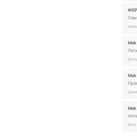
WSP 
Сим
Алек
Mak
Легк
Воло
Mak 
Пра
Дани
Mak
Инт
Витя