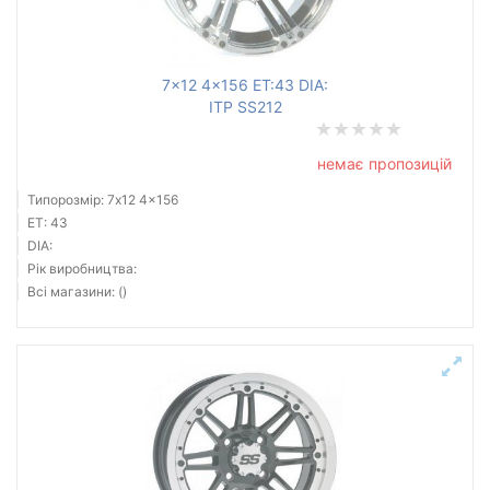
Ступиця (dia)
від
до
7x12 4x156 ET:43 DIA:
ITP SS212
немає пропозицій
Усі бренди
Типорозмір: 7x12 4x156
Тип диска
ET: 43
DIA:
Рік виробництва:
Всі магазини: ()
Скинути
Підібрати