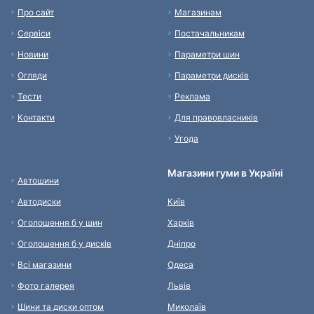
Про сайт
Магазинам
Сервіси
Постачальникам
Новини
Параметри шин
Огляди
Параметри дисків
Тести
Реклама
Контакти
Для правовласників
Угода
Магазини гуми в Україні
Автошини
Автодиски
Київ
Оголошення б у шин
Харків
Оголошення б у дисків
Дніпро
Всі магазини
Одеса
Фото галерея
Львів
Шини та диски оптом
Миколаїв