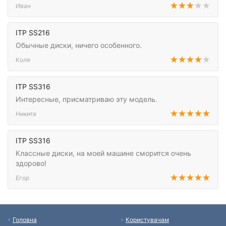
Иван
ITP SS216
Обычные диски, ничего особенного.
Коля
ITP SS316
Интересные, присматриваю эту модель.
Никита
ITP SS316
Классные диски, на моей машине сморится очень
здорово!
Егор
Головна
Користувачам