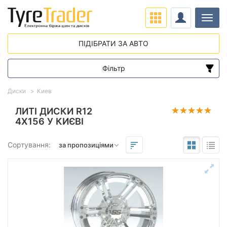
Навіг
ПІДІБРАТИ ЗА АВТО
Фільтр
Діапазон цін
Диски
Киев
від
до
ЛИТІ ДИСКИ R12
4X156 У КИЄВІ
Підбір за параметрами
Сортування:
Виліт (ET)
від
до