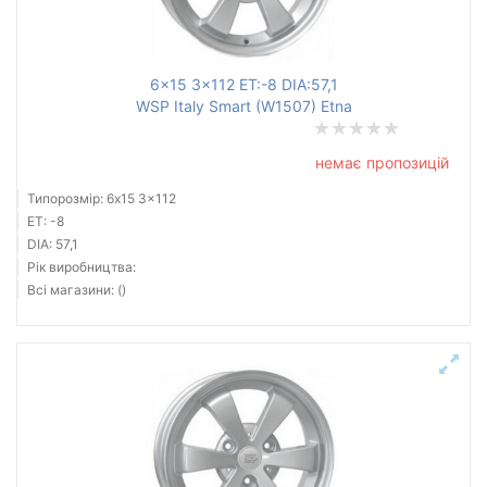
Ступиця (dia)
від
до
6x15 3x112 ET:-8 DIA:57,1
WSP Italy Smart (W1507) Etna
немає пропозицій
Усі бренди
Типорозмір: 6x15 3x112
Тип диска
ET: -8
DIA: 57,1
Рік виробництва:
Всі магазини: ()
Скинути
Підібрати