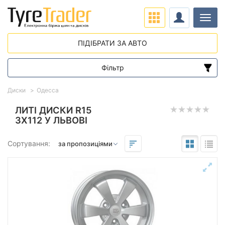
Навіг
ПІДІБРАТИ ЗА АВТО
Фільтр
Діапазон цін
Диски
Одесса
від
до
ЛИТІ ДИСКИ R15
3X112 У ЛЬВОВІ
Підбір за параметрами
Сортування:
Виліт (ET)
від
до