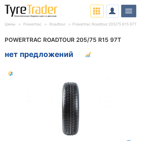
Нави
Шины
Powertrac
Roadtour
Powertrac Roadtour 205/75 R15 97T
POWERTRAC ROADTOUR 205/75 R15 97T
нет предложений