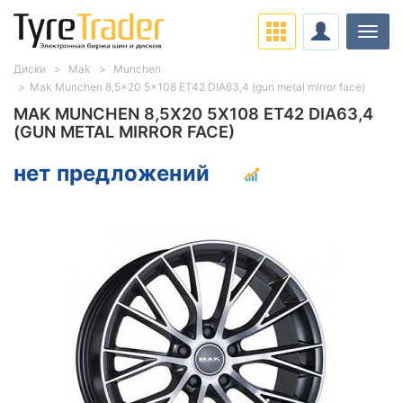
Нави
Диски
Mak
Munchen
Mak Munchen 8,5x20 5x108 ET42 DIA63,4 (gun metal mirror face)
MAK MUNCHEN 8,5X20 5X108 ET42 DIA63,4
(GUN METAL MIRROR FACE)
нет предложений